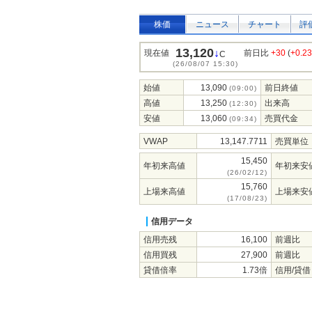
株価
ニュース
チャート
評
13,120
↓
現在値
前日比
+30
(
+0.2
C
(26/08/07 15:30)
始値
13,090
前日終値
(09:00)
高値
13,250
出来高
(12:30)
安値
13,060
売買代金
(09:34)
VWAP
13,147.7711
売買単位
15,450
年初来高値
年初来安
(26/02/12)
15,760
上場来高値
上場来安
(17/08/23)
信用データ
信用売残
16,100
前週比
信用買残
27,900
前週比
貸借倍率
1.73倍
信用/貸借