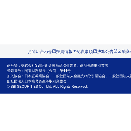
お問い合わせ
投資情報の免責事項
決算公告
金融商
商号等：株式会社SBI証券 金融商品取引業者、商品先物取引業者
登録番号：関東財務局長（金商）第44号
加入協会：日本証券業協会、一般社団法人金融先物取引業協会、一般社団法人
般社団法人日本暗号資産等取引業協会
© SBI SECURITIES Co., Ltd. ALL Rights Reserved.