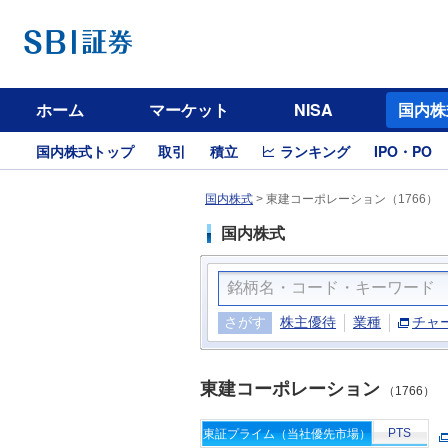
ホーム
マーケット
NISA
国内株
国内株式トップ
取引
積立
ランキング
IPO・PO
国内株式
>
東建コーポレーション（1766）
国内株式
さがす
株主優待
業種
チャ
東建コーポレーション
（1766）
PTS
東証プライム（当社優先市場）