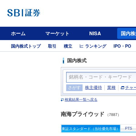
ホーム
マーケット
NISA
国内株
国内株式トップ
取引
積立
ランキング
IPO・PO
国内株式
さがす
株主優待
業種
チャ
検索結果一覧へ戻る
南海プライウッド
（7887）
PTS
東証スタンダード（当社優先市場）