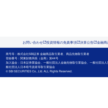
お問い合わせ
投資情報の免責事項
決算公告
金融商
商号等：株式会社SBI証券 金融商品取引業者、商品先物取引業者
登録番号：関東財務局長（金商）第44号
加入協会：日本証券業協会、一般社団法人金融先物取引業協会、一般社団法人
般社団法人日本暗号資産等取引業協会
© SBI SECURITIES Co., Ltd. ALL Rights Reserved.