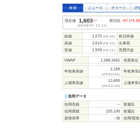
株価
ニュース
チャート
評
1,603
↑
現在値
前日比
+67
(
+4.3
*
(26/08/07 15:12)
始値
1,575
前日終値
(09:00)
高値
1,614
出来高
(09:53)
安値
1,559
売買代金
(09:21)
VWAP
1,588.3492
売買単位
2,189
年初来高値
年初来安
(26/04/28)
13,400
上場来高値
上場来安
(26/02/16)
信用データ
信用売残
--
前週比
信用買残
155,100
前週比
貸借倍率
--倍
信用/貸借