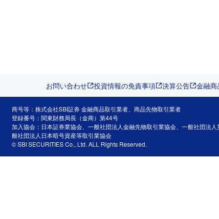
お問い合わせ
投資情報の免責事項
決算公告
金融商
商号等：株式会社SBI証券 金融商品取引業者、商品先物取引業者
登録番号：関東財務局長（金商）第44号
加入協会：日本証券業協会、一般社団法人金融先物取引業協会、一般社団法人
般社団法人日本暗号資産等取引業協会
© SBI SECURITIES Co., Ltd. ALL Rights Reserved.