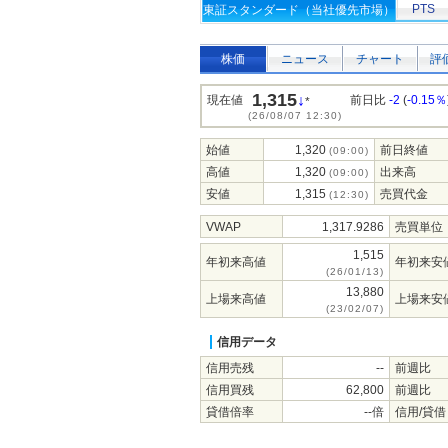
PTS
東証スタンダード（当社優先市場）
株価
ニュース
チャート
評
1,315
↓
現在値
前日比
-2
(
-0.15％
*
(26/08/07 12:30)
始値
1,320
前日終値
(09:00)
高値
1,320
出来高
(09:00)
安値
1,315
売買代金
(12:30)
VWAP
1,317.9286
売買単位
1,515
年初来高値
年初来安
(26/01/13)
13,880
上場来高値
上場来安
(23/02/07)
信用データ
信用売残
--
前週比
信用買残
62,800
前週比
貸借倍率
--倍
信用/貸借