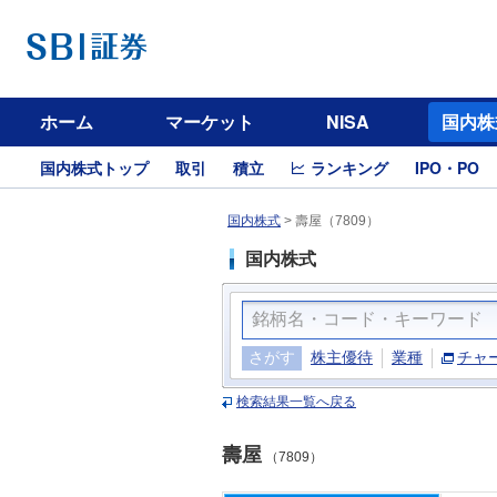
ホーム
マーケット
NISA
国内株
国内株式トップ
取引
積立
ランキング
IPO・PO
国内株式
>
壽屋（7809）
国内株式
さがす
株主優待
業種
チャ
検索結果一覧へ戻る
壽屋
（7809）