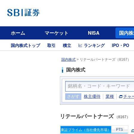
ホーム
マーケット
NISA
国内株
国内株式トップ
取引
積立
ランキング
IPO・PO
国内株式
>
リテールパートナーズ（8167）
国内株式
さがす
株主優待
業種
チャ
リテールパートナーズ
（8167）
PTS
東証プライム（当社優先市場）