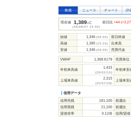
株価
ニュース
チャート
評
1,389
↓
現在値
前日比
+44
(
+3.2
C
(26/08/07 15:30)
始値
1,346
前日終値
(09:00)
高値
1,395
出来高
(15:24)
安値
1,346
売買代金
(09:00)
VWAP
1,368.6179
売買単位
1,433
年初来高値
年初来安
(26/02/10)
2,315
上場来高値
上場来安
(20/07/28)
信用データ
信用売残
181,100
前週比
信用買残
21,100
前週比
貸借倍率
0.12倍
信用/貸借