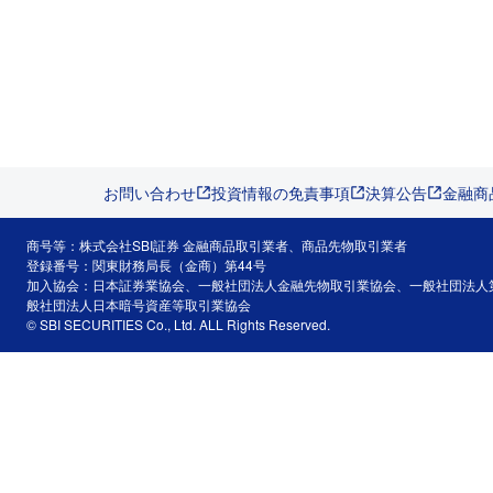
お問い合わせ
投資情報の免責事項
決算公告
金融商
商号等：株式会社SBI証券 金融商品取引業者、商品先物取引業者
登録番号：関東財務局長（金商）第44号
加入協会：日本証券業協会、一般社団法人金融先物取引業協会、一般社団法人
般社団法人日本暗号資産等取引業協会
© SBI SECURITIES Co., Ltd. ALL Rights Reserved.