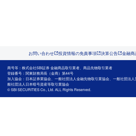
お問い合わせ
投資情報の免責事項
決算公告
金融商
商号等：株式会社SBI証券 金融商品取引業者、商品先物取引業者
登録番号：関東財務局長（金商）第44号
加入協会：日本証券業協会、一般社団法人金融先物取引業協会、一般社団法人
般社団法人日本暗号資産等取引業協会
© SBI SECURITIES Co., Ltd. ALL Rights Reserved.