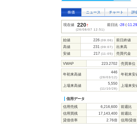
株価
ニュース
チャート
評
220
↑
現在値
前日比
-28
(
-11.2
(26/08/07 12:51)
始値
226
前日終値
(09:06)
高値
231
出来高
(09:07)
安値
217
売買代金
(11:05)
VWAP
223.2702
売買単位
446
年初来高値
年初来安
(26/03/12)
5,550
上場来高値
上場来安
(11/10/28)
信用データ
信用売残
6,216,600
前週比
信用買残
17,143,400
前週比
貸借倍率
2.76倍
信用/貸借