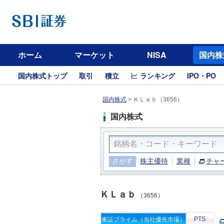
ホーム
マーケット
NISA
国内株
国内株式トップ
取引
積立
ランキング
IPO・PO
国内株式
>
ＫＬａｂ（3656）
国内株式
さがす
株主優待
業種
チャ
ＫＬａｂ
（3656）
PTS
東証プライム（当社優先市場）