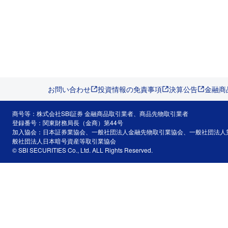
お問い合わせ
投資情報の免責事項
決算公告
金融商
商号等：株式会社SBI証券 金融商品取引業者、商品先物取引業者
登録番号：関東財務局長（金商）第44号
加入協会：日本証券業協会、一般社団法人金融先物取引業協会、一般社団法人
般社団法人日本暗号資産等取引業協会
© SBI SECURITIES Co., Ltd. ALL Rights Reserved.