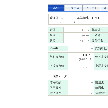
株価
ニュース
チャート
評
--
現在値
基準値比 -- (--％)
(--/--/-- --:--)
始値
--
基準値
(--:--)
高値
--
出来高
(--:--)
安値
--
売買代金
(--:--)
VWAP
--
売買単位
1,357.1
年初来高値
年初来安
(26/06/11)
--
上場来高値
上場来安
(--/--/--)
信用データ
信用売残
--
前週比
信用買残
--
前週比
貸借倍率
--倍
信用/貸借