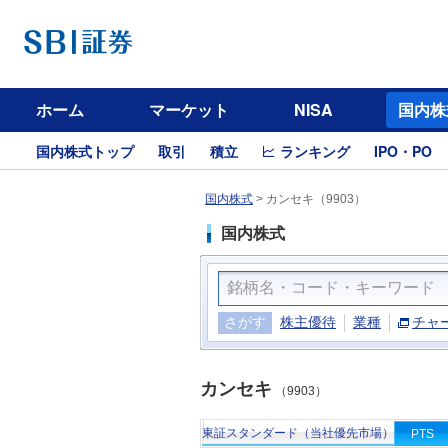
ホーム
マーケット
NISA
国内株
国内株式トップ
取引
積立
ランキング
IPO・PO
国内株式
>
カンセキ（9903）
国内株式
さがす
株主優待
業種
チャ
カンセキ
（9903）
東証スタンダード（当社優先市場）
PTS