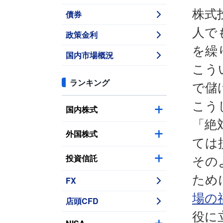
株式
債券
人で
政策金利
を繰
国内市場概況
こう
ランキング
で儲
こう
国内株式
「絶
外国株式
ては
投資信託
その
ため
FX
場の
店頭CFD
役に