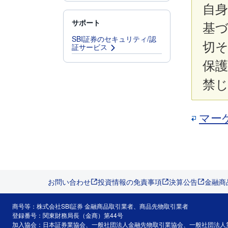
自
サポート
基
SBI証券のセキュリティ/認
切
証サービス
保
禁
マー
お問い合わせ
投資情報の免責事項
決算公告
金融商
商号等：株式会社SBI証券 金融商品取引業者、商品先物取引業者
登録番号：関東財務局長（金商）第44号
加入協会：日本証券業協会、一般社団法人金融先物取引業協会、一般社団法人