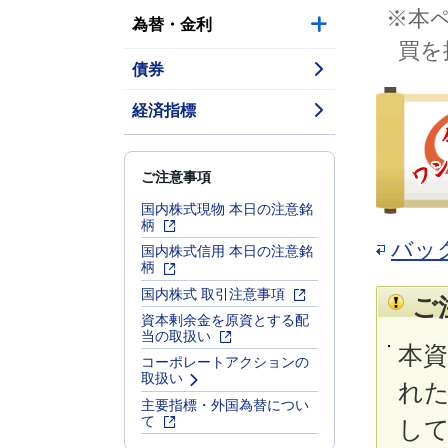
※本
為替・金利
買を
債券
経済指標
ご注意事項
国内株式現物 本日の注意銘
柄
バッ
国内株式信用 本日の注意銘
柄
国内株式 取引注意事項
ご
資本剰余金を原資とする配
当の取扱い
本
コーポレートアクションの
取扱い
れ
主要指標・外国為替につい
て
し