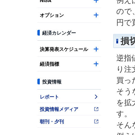
例え
NISA
ので
オプション
円で
経済カレンダー
損
決算発表スケジュール
逆指
経済指標
り注
買っ
投資情報
そう
レポート
を拡
投資情報メディア
す。
朝刊・夕刊
そん