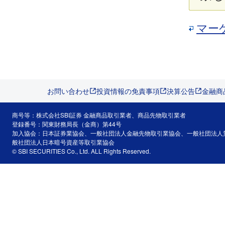
マー
お問い合わせ
投資情報の免責事項
決算公告
金融商
商号等：株式会社SBI証券 金融商品取引業者、商品先物取引業者
登録番号：関東財務局長（金商）第44号
加入協会：日本証券業協会、一般社団法人金融先物取引業協会、一般社団法人
般社団法人日本暗号資産等取引業協会
© SBI SECURITIES Co., Ltd. ALL Rights Reserved.