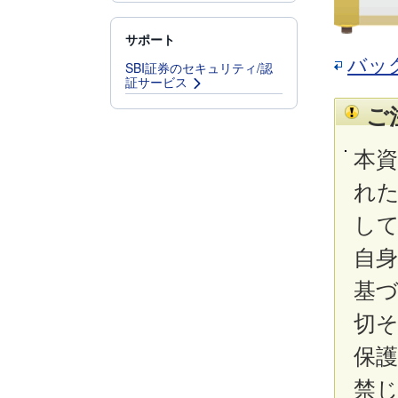
サポート
バッ
SBI証券のセキュリティ/認
証サービス
ご
本
れ
し
自
基
切
保
禁