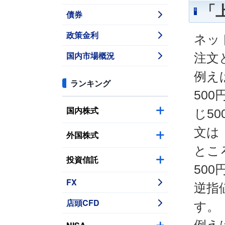
「
債券
政策金利
ネッ
国内市場概況
注文
例え
ランキング
50
国内株式
じ5
文は
外国株式
とこ
投資信託
50
FX
逆指
店頭CFD
す。