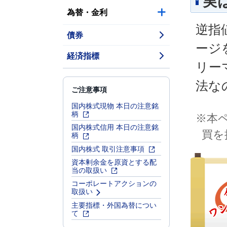
実
為替・金利
逆指
債券
ージ
経済指標
リー
法な
ご注意事項
国内株式現物 本日の注意銘
柄
※本
国内株式信用 本日の注意銘
買を
柄
国内株式 取引注意事項
資本剰余金を原資とする配
当の取扱い
コーポレートアクションの
取扱い
主要指標・外国為替につい
て