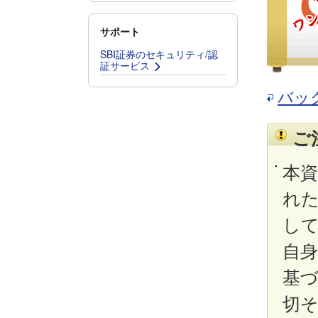
サポート
SBI証券のセキュリティ/認
証サービス
バッ
ご
本
れ
し
自
基
切