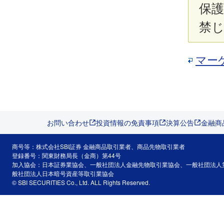
保
禁
マー
お問い合わせ
投資情報の免責事項
決算公告
金融商
商号等：株式会社SBI証券 金融商品取引業者、商品先物取引業者
登録番号：関東財務局長（金商）第44号
加入協会：日本証券業協会、一般社団法人金融先物取引業協会、一般社団法人
般社団法人日本暗号資産等取引業協会
© SBI SECURITIES Co., Ltd. ALL Rights Reserved.