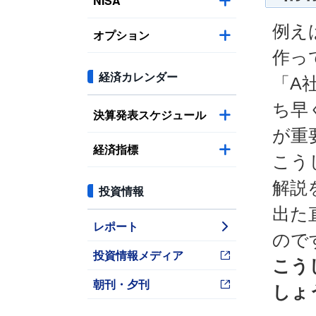
NISA
例え
オプション
作っ
経済カレンダー
「A
ち早
決算発表スケジュール
が重
経済指標
こう
解説
投資情報
出た
レポート
ので
投資情報メディア
こう
朝刊・夕刊
しょ