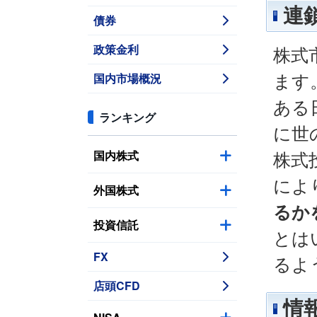
連
債券
政策金利
株式
国内市場概況
ます
ある
ランキング
に世
国内株式
株式
によ
外国株式
るか
投資信託
とは
FX
るよ
店頭CFD
情