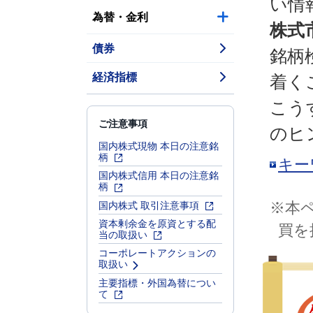
い情
為替・金利
株式
債券
銘柄
経済指標
着く
こう
ご注意事項
のヒ
国内株式現物 本日の注意銘
柄
キー
国内株式信用 本日の注意銘
柄
国内株式 取引注意事項
※本
資本剰余金を原資とする配
買を
当の取扱い
コーポレートアクションの
取扱い
主要指標・外国為替につい
て