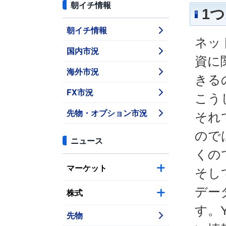
朝イチ情報
1
朝イチ情報
ネッ
国内市況
資に
海外市況
きる
FX市況
こう
先物・オプション市況
それ
ので
ニュース
くの
マーケット
そし
デー
株式
す。
先物