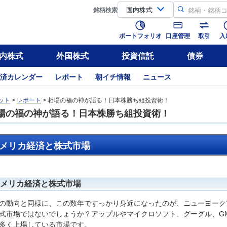
銘柄
検索
ポートフォリオ
口座管理
取引
入
内株式
外国株式
投資信託
債券
済カレンダー
レポート
朝イチ情報
ニュース
ット
>
レポート
> 相場の福の神が語る！日本株勝ち組投資術！
場の福の神が語る！日本株勝ち組投資術！
メリカ経済と株式市場
メリカ経済と株式市場
の動向と同様に、この数年ですっかり身近になったのが、ニューヨーク市場
式市場ではないでしょうか？アップルやマイクロソフト、グーグル、G
多く上場している市場です。