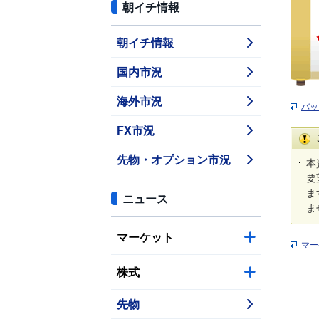
朝イチ情報
朝イチ情報
国内市況
海外市況
バッ
FX市況
先物・オプション市況
本
要
ま
ニュース
ま
マーケット
マー
株式
先物