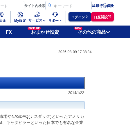
サイト
内検索
銀行
保険
ログイン
口座開設
サービス
出金
My設定
サポート
PICK UP
NEW
FX
おまかせ投資
その他の商品
2026-08-09 17:38:34
2014/1/22
やNASDAQ(ナスダック)といったアメリカ
M、キャタピラーといった日本でも有名な企業