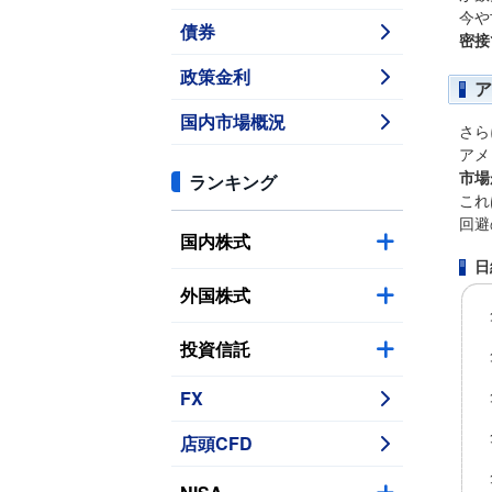
今や
債券
密接
政策金利
ア
国内市場概況
さら
アメ
ランキング
市場
これ
回避
国内株式
日
外国株式
投資信託
FX
店頭CFD