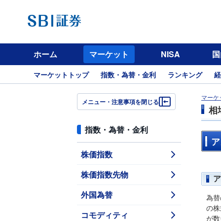
ホーム
マーケット
NISA
国
マーケットトップ
指数・為替・金利
ランキング
経
マーケ
メニュー・注意事項を閉じる
相
指数・為替・金利
ア
株価指数
株価指数先物
ア
外国為替
為替
の株
コモディティ
が数