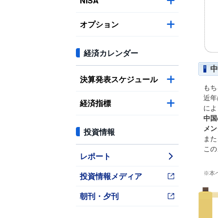
NISA
オプション
経済カレンダー
中
決算発表スケジュール
もち
近年
経済指標
によ
中国
メン
投資情報
また
この
レポート
※本
投資情報メディア
朝刊・夕刊