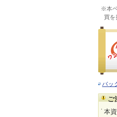
※本
買を
バッ
ご
本