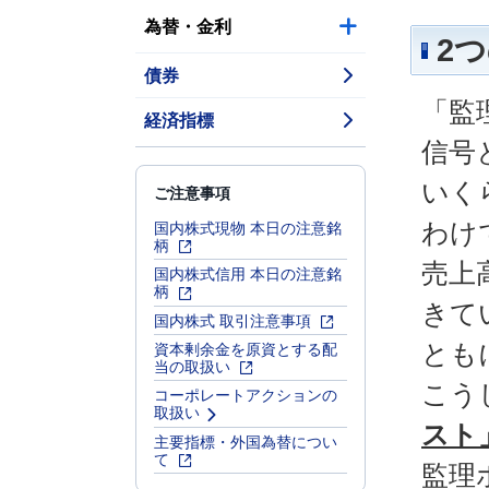
為替・金利
2
債券
「監
経済指標
信号
いく
ご注意事項
国内株式現物 本日の注意銘
わけ
柄
売上
国内株式信用 本日の注意銘
柄
きて
国内株式 取引注意事項
資本剰余金を原資とする配
とも
当の取扱い
こう
コーポレートアクションの
取扱い
スト
主要指標・外国為替につい
て
監理