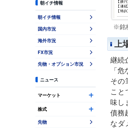
朝イチ情報
朝イチ情報
※銘
国内市況
海外市況
上
FX市況
継続
先物・オプション市況
「危
ニュース
その
こと
マーケット
味し
株式
債務
先物
なダ