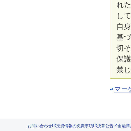
れ
し
自
基
切
保
禁
マー
お問い合わせ
投資情報の免責事項
決算公告
金融商