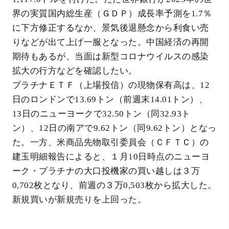
界の実質国内総生産（ＧＤＰ）成長率予測を1.7％
に下方修正するなか、景気後退懸念から利食い売
りなどが出て上げ一服となった。中国経済の再開
期待もあるが、当面は新型コロナウイルスの感染
拡大の行方などを確認したい。
プラチナＥＴＦ（上場投信）の現物保有高は、12
日のロンドンで13.69トン（前週末14.01トン）、
13日のニューヨークで32.50トン（同32.93ト
ン）、12日の南アで9.62トン（同9.62トン）となっ
た。一方、米商品先物取引委員会（ＣＦＴＣ）の
建玉明細報告によると、１月10日時点のニューヨ
ーク・プラチナの大口投機家の買い越しは３万
0,702枚となり、前週の３万0,503枚から拡大した。
新規買いが新規売りを上回った。