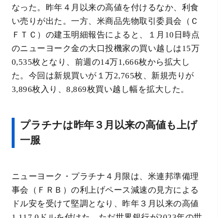
なった。昨年４月以来の高値を付けるなか、利食
い売りが出た。一方、米商品先物取引委員会（Ｃ
ＦＴＣ）の建玉明細報告によると、１月10日時点
のニューヨーク金の大口投機家の買い越しは15万
0,535枚となり、前週の14万1,666枚から拡大し
た。今回は新規買いが１万2,765枚、新規売りが
3,896枚入り、8,869枚買い越し幅を拡大した。
プラチナは昨年３月以来の高値も上げ
一服
ニューヨーク・プラチナ４月限は、米連邦準備理
事会（ＦＲＢ）の利上げペース減速の見方による
ドル安を受けて堅調となり、昨年３月以来の高値
1,117.0ドルを付けた。ただ世界銀行が2023年の世