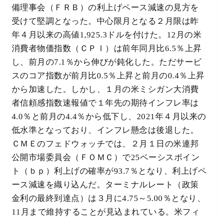
備理事会（ＦＲＢ）の利上げペース減速の見方を
受けて堅調となった。中心限月となる２月限は昨
年４月以来の高値1,925.3ドルを付けた。12月の米
消費者物価指数（ＣＰＩ）は前年同月比6.5％上昇
し、前月の7.1％から伸びが鈍化した。ただサービ
スのコア指数が前月比0.5％上昇と前月の0.4％上昇
から加速した。しかし、１月の米ミシガン大消費
者信頼感指数速報値で１年先の期待インフレ率は
4.0％と前月の4.4％から低下し、2021年４月以来の
低水準となっており、インフレ懸念は後退した。
ＣＭＥのフェドウォッチでは、２月１日の米連邦
公開市場委員会（ＦＯＭＣ）で25ベーシスポイン
ト（ｂｐ）利上げの確率が93.7％となり、利上げペ
ース減速を織り込んだ。ターミナルレート（政策
金利の最終到達点）は３月に4.75～5.00％となり、
11月まで維持することが見込まれている。米フィ