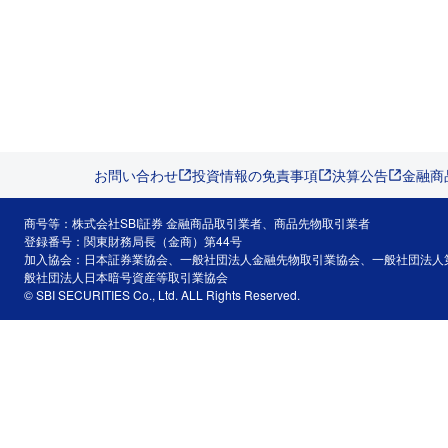
お問い合わせ
投資情報の免責事項
決算公告
金融商
商号等：株式会社SBI証券 金融商品取引業者、商品先物取引業者
登録番号：関東財務局長（金商）第44号
加入協会：日本証券業協会、一般社団法人金融先物取引業協会、一般社団法人
般社団法人日本暗号資産等取引業協会
© SBI SECURITIES Co., Ltd. ALL Rights Reserved.