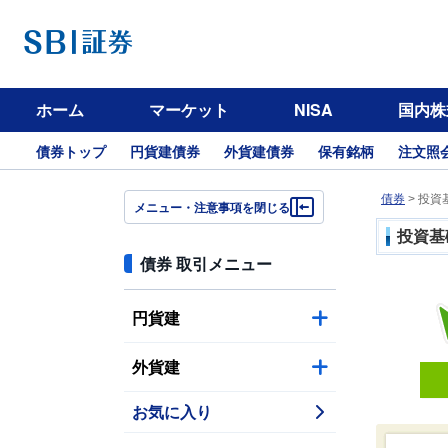
ホーム
マーケット
NISA
国内株
債券トップ
円貨建債券
外貨建債券
保有銘柄
注文照
債券
> 投資
メニュー・注意事項を閉じる
投資基
債券 取引メニュー
円貨建
外貨建
お気に入り