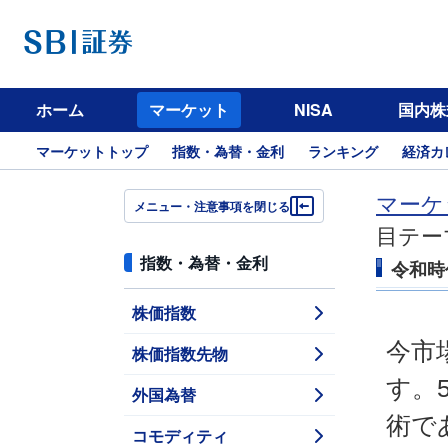
ホーム
マーケット
NISA
国内株
マーケットトップ
指数・為替・金利
ランキング
経済カ
マーケ
メニュー・注意事項を閉じる
目テー
指数・為替・金利
令和時
株価指数
今市
株価指数先物
す。
外国為替
術で
コモディティ