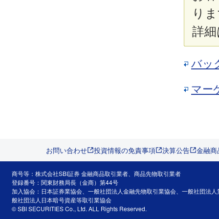
りま
詳細
バッ
マー
お問い合わせ
投資情報の免責事項
決算公告
金融商
商号等：株式会社SBI証券 金融商品取引業者、商品先物取引業者
登録番号：関東財務局長（金商）第44号
加入協会：日本証券業協会、一般社団法人金融先物取引業協会、一般社団法人
般社団法人日本暗号資産等取引業協会
© SBI SECURITIES Co., Ltd. ALL Rights Reserved.