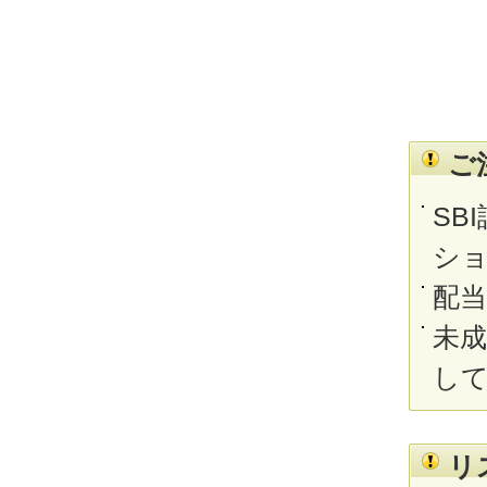
ご
SB
シ
配
未
し
リ