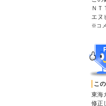
ＮＴＴ
エヌ
※コ
この
東海
修正