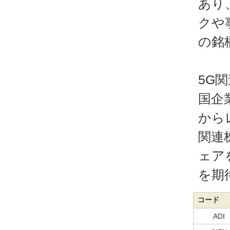
あり
クや
の銘
5G
国企
から
関連
ェア
を期
コード
ADI