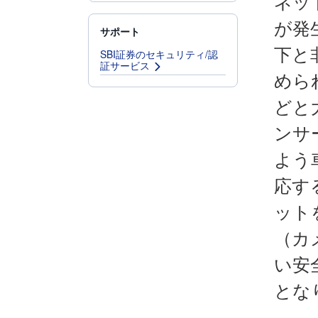
ネッ
が発
サポート
下と
SBI証券のセキュリティ/認
証サービス
めら
どと
ンサ
よう
応す
ット
（カ
い安
とな