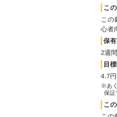
この
この
心者
保有
2週
目標
4.
※あ
保証
この
この