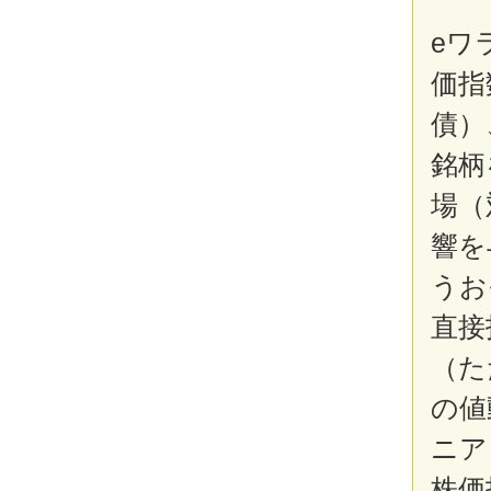
eワ
価指
債）
銘柄
場（
響を
うお
直接
（た
の値
ニア
株価