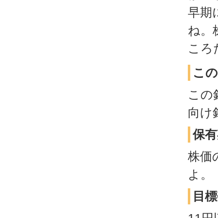
早期
ね。
ころ
この
この
向け
保有
株価
よ。
目標