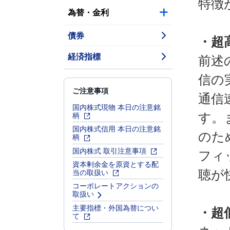
特徴
為替・金利
債券
・超
経済指標
前述
信の
ご注意事項
通信
国内株式現物 本日の注意銘
柄
す。
国内株式信用 本日の注意銘
のた
柄
国内株式 取引注意事項
フィ
資本剰余金を原資とする配
当の取扱い
聴が
コーポレートアクションの
取扱い
主要指標・外国為替につい
・超
て