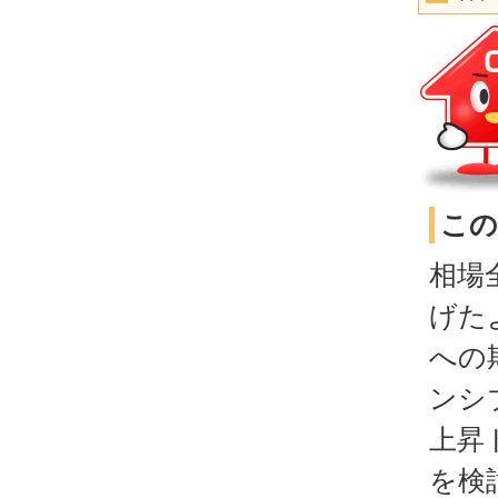
この
相場
げた
への
ンシ
上昇
を検