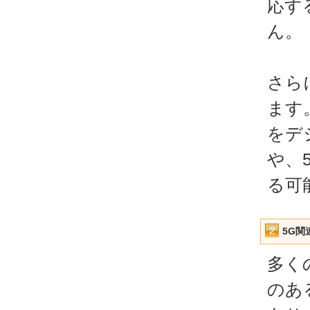
応す
ん。
さら
ます
をデ
や、
る可
5G
多く
のあ