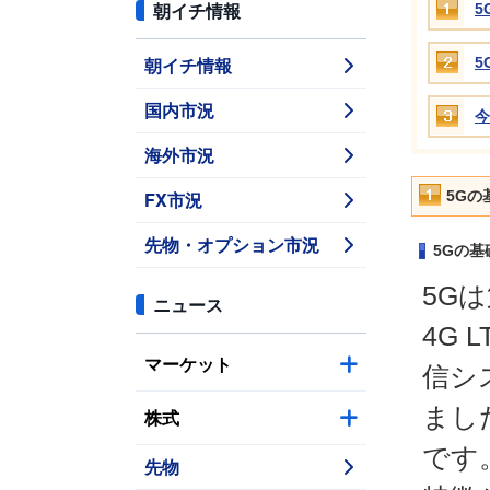
朝イチ情報
5
朝イチ情報
5
国内市況
今
海外市況
FX市況
5G
先物・オプション市況
5Gの基
5G
ニュース
4G
マーケット
信シ
まし
株式
です
先物