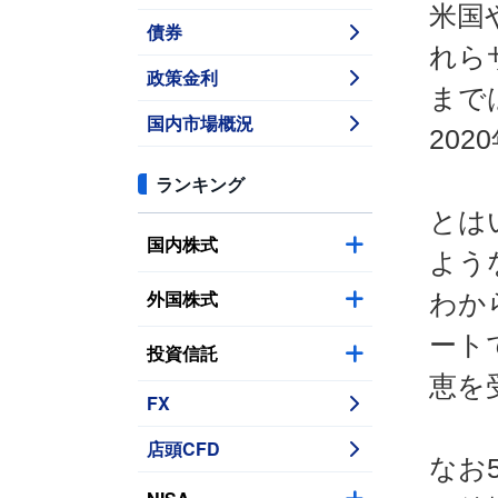
米国
債券
れら
政策金利
まで
国内市場概況
20
ランキング
とは
国内株式
よう
外国株式
わか
ート
投資信託
恵を
FX
店頭CFD
なお