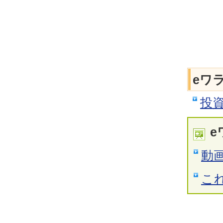
eワ
投
e
動
こ