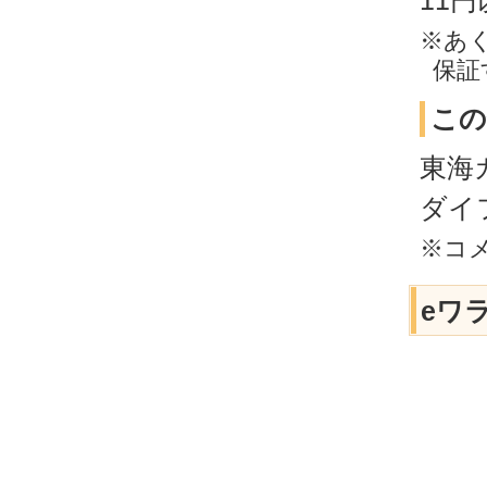
11
※あ
保証
この
東海
ダイ
※コ
eワ