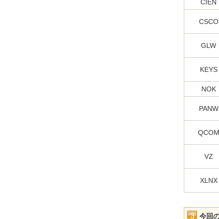
CIEN
CSCO
GLW
KEYS
NOK
PANW
QCO
VZ
XLNX
今回