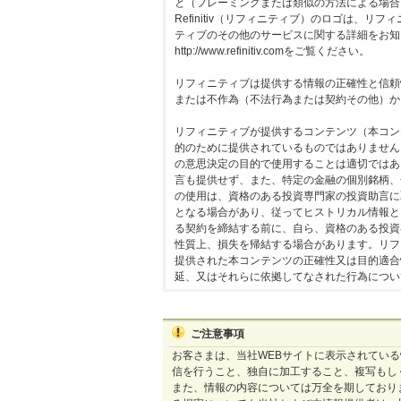
と（フレーミングまたは類似の方法による場合を含
Refinitiv（リフィニティブ）のロゴは、
ティブのその他のサービスに関する詳細をお知
http://www.refinitiv.comをご覧ください。
リフィニティブは提供する情報の正確性と信頼
または不作為（不法行為または契約その他）か
リフィニティブが提供するコンテンツ（本コン
的のために提供されているものではありません
の意思決定の目的で使用することは適切ではあ
言も提供せず、また、特定の金融の個別銘柄、
の使用は、資格のある投資専門家の投資助言に
となる場合があり、従ってヒストリカル情報と
る契約を締結する前に、自ら、資格のある投資
性質上、損失を帰結する場合があります。リフ
提供された本コンテンツの正確性又は目的適合
延、又はそれらに依拠してなされた行為につい
ご注意事項
お客さまは、当社WEBサイトに表示されてい
信を行うこと、独自に加工すること、複写もし
また、情報の内容については万全を期しており