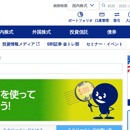
銘柄
検索
ポートフォリオ
口座管理
取引
入
内株式
外国株式
投資信託
債券
投資情報メディア
SBI証券 金トレ部
セミナー・イベント
方