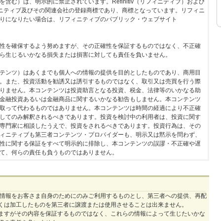
む）は、明示的に禁止されています。Refinitiv（リフィニティブ）および
リフィニティブ及びその関連会社の登録商標であり、商標となっています。リフィニ
りになりたい場合は、リフィニティブのパブリック・ウェブサイト
性を確保するよう努めますが、その正確性を保証するものではなく、不正確
ら生じるいかなる損失または損害に対しても責任を負いません。
テンツ）はあくまでも個人への情報の提供を目的としたものであり、商用目
。また、投資活動を勧誘又は誘引するものではなく、取引又は売買を行う際
りません。本コンテンツは投資助言となる投資、税金、法律等のいかなる助
金融投資あるいは金融商品に関するいかなる勧告もしません。本コンテンツ
取って代わるものではありません。本コンテンツは時間の経過により不正確
してのみ解釈されるべきであります。投資を検討中の利用者は、投資に関す
専門家に相談したうえで、投資をされるべきであります。投資行為は、その
ィニティブも第三者コンテンツ・プロバイダーも、明示又は黙示を問わず、
性に関する保証をすべて明示的に排除し、本コンテンツの誤謬・不正確や遅
て、何らの責任も負うものではありません。
る情報をお客さま自身のためにのみご利用するものとし、第三者への提供、再配
くは加工したものを第三者に譲渡または使用させることは出来ません。
ますがその内容を保証するものではなく、これらの情報によって生じたいかな