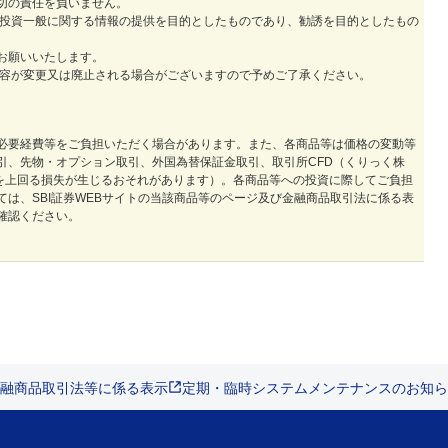
切の責任を負いません。
券投資一般に関する情報の提供を目的としたものであり、勧誘を目的としたもの
お願いいたします。
内容が変更又は廃止される場合がございますので予めご了承ください。
必要経費等をご負担いただく場合があります。また、各商品等は価格の変動等
引、先物・オプション取引、外国為替保証金取引、取引所CFD（くりっく株
）を上回る損失が生じるおそれがあります）。各商品等への投資に際してご負担
は、SBI証券WEBサイトの当該商品等のページ及び金融商品取引法に係る表
確認ください。
融商品取引法等に係る表示
定期・臨時システムメンテナンスのお知ら