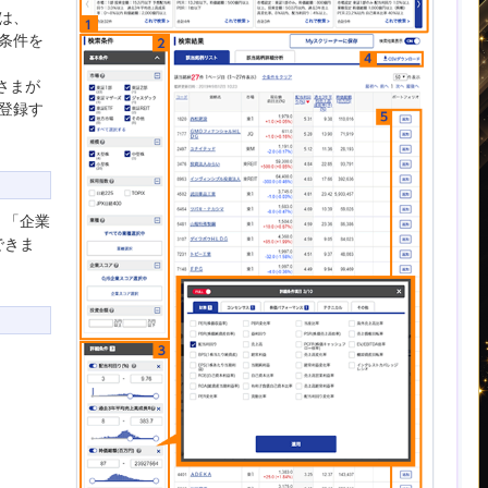
は、
グ条件を
さまが
登録す
」「企業
できま