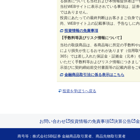
る損害についても当社および本情報提供者は一
当社WEBサイトに表示されている事項は、証
ではありません。
投資にあたっての最終判断はお客さまご自身で
尚、WEBサイト上の記載事項は、予告なしに
投資情報の免責事項
【手数料等及びリスク情報について】
当社の取扱商品は、各商品毎に所定の手数料や
により損失が生じるおそれがあります（信用取
365）では差し入れた保証金・証拠金（元本
いただく手数料等およびリスク情報につきまして
示並びに契約締結前交付書面等の記載内容をご
金融商品取引法に係る表示はこちら
投資を学ぼうへ戻る
お問い合わせ
投資情報の免責事項
決算公告
金
商号等：株式会社SBI証券 金融商品取引業者、商品先物取引業者