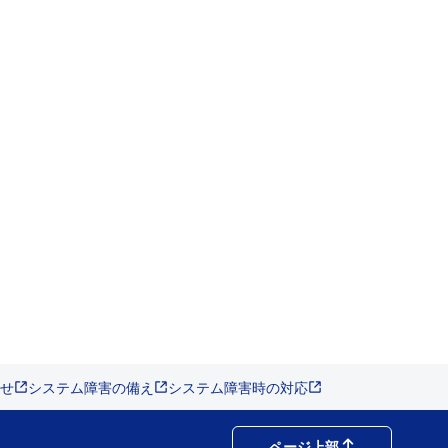
せ
システム障害の備え
システム障害時の対応
ページ上部