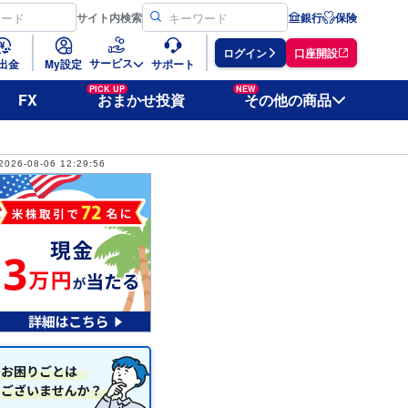
サイト
内検索
銀行
保険
ログイン
口座開設
サービス
出金
My設定
サポート
PICK UP
NEW
FX
おまかせ投資
その他の商品
2026-08-06 12:29:56