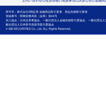
お問い合わせ
投資情報の免責事項
決算公告
金融商
商号等：株式会社SBI証券 金融商品取引業者、商品先物取引業者
登録番号：関東財務局長（金商）第44号
加入協会：日本証券業協会、一般社団法人金融先物取引業協会、一般社団法人
般社団法人日本暗号資産等取引業協会
© SBI SECURITIES Co., Ltd. ALL Rights Reserved.