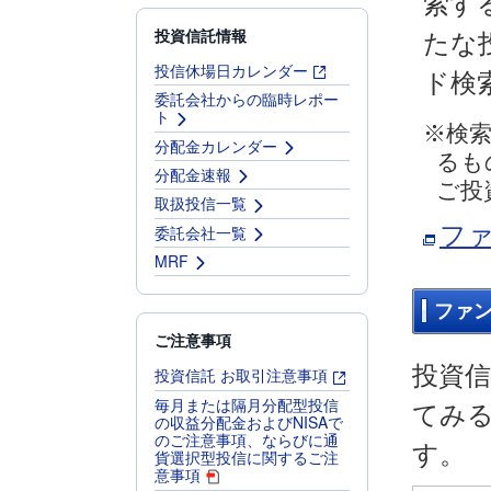
索す
投資信託情報
たな
投信休場日カレンダー
ド検
委託会社からの臨時レポー
ト
※検
分配金カレンダー
るも
分配金速報
ご投
取扱投信一覧
フ
委託会社一覧
MRF
ファ
ご注意事項
投資
投資信託 お取引注意事項
毎月または隔月分配型投信
てみ
の収益分配金およびNISAで
のご注意事項、ならびに通
す。
貨選択型投信に関するご注
意事項