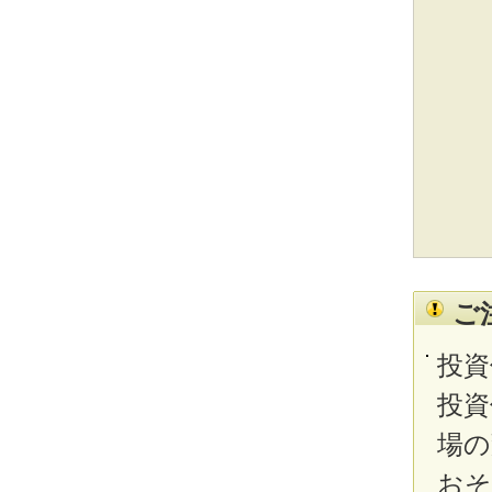
ご
投資
投資
場の
おそ