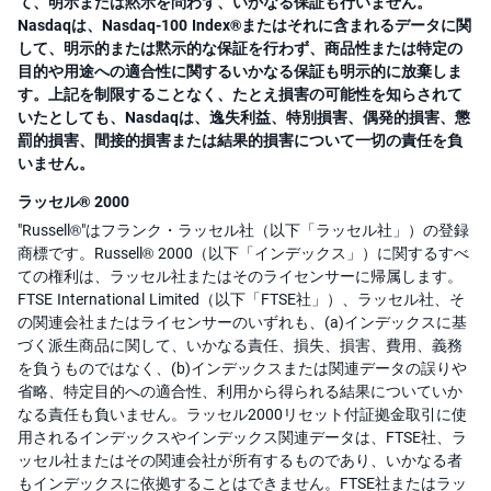
て、明示または黙示を問わず、いかなる保証も行いません。
Nasdaqは、Nasdaq-100 Index®またはそれに含まれるデータに関
して、明示的または黙示的な保証を行わず、商品性または特定の
目的や用途への適合性に関するいかなる保証も明示的に放棄しま
す。上記を制限することなく、たとえ損害の可能性を知らされて
いたとしても、Nasdaqは、逸失利益、特別損害、偶発的損害、懲
罰的損害、間接的損害または結果的損害について一切の責任を負
いません。
ラッセル® 2000
"Russell®"はフランク・ラッセル社（以下「ラッセル社」）の登録
商標です。Russell® 2000（以下「インデックス」）に関するすべ
ての権利は、ラッセル社またはそのライセンサーに帰属します。
FTSE International Limited（以下「FTSE社」）、ラッセル社、そ
の関連会社またはライセンサーのいずれも、(a)インデックスに基
づく派生商品に関して、いかなる責任、損失、損害、費用、義務
を負うものではなく、(b)インデックスまたは関連データの誤りや
省略、特定目的への適合性、利用から得られる結果についていか
なる責任も負いません。ラッセル2000リセット付証拠金取引に使
用されるインデックスやインデックス関連データは、FTSE社、ラ
ッセル社またはその関連会社が所有するものであり、いかなる者
もインデックスに依拠することはできません。FTSE社またはラッ