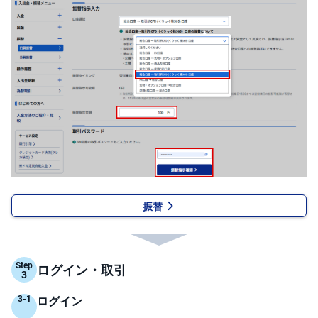
キ
ュ
リ
テ
ィ
・
ト
ー
ク
ン
)
S
BI
ラ
ッ
プ
振替
ロ
ボ
ア
ド
(R
O
Step
ログイン・取引
B
O
P
R
ログイン
O