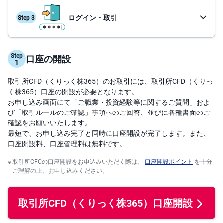
投
ログイン・取引
資
信
託
取引の流れ
Step
口座の開設
債
操作ガイド
券
取引所CFD（くりっく株365）のお取引には、取引所CFD（くりっ
FX
く株365）口座の開設が必要となります。
お申し込み画面にて「ご職業・投資経験等に関するご質問」およ
び「取引ルールのご確認」事項へのご回答、並びに各種書面のご
お
ま
確認をお願いいたします。
か
PICK
最短で、お申し込み完了と同時に口座開設が完了します。また、
せ
UP
投
口座開設料、口座管理料は無料です。
資
取引所CFCの口座開設をお申込みいただく際は、
口座開設ポイント
を十分
ご理解の上、お申し込みください。
S
BI
株
オ
プ
取引所CFD（くりっく株365）
口座開設
シ
ョ
ン