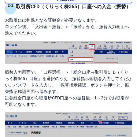
M
W
取引所CFD（くりっく株365）口座への入金（振替）
M
F
お取引には担保となる証拠金が必要となります。
取
ログイン後、「入出金・振替」＞「振替」から、振替入力画面へ
引
進んでください。
所
C
F
D(
く
り
っ
く
株
振替入力画面で、「口座選択」＞「総合口座→取引所CFD（くり
3
6
っく株365）口座」を選択のうえ、振替指示金額を入力してくださ
5)
い。パスワードを入力し、「振替指示確認」ボタンを押すと、振
替指示確認画面へ進みます。
店
証券総合口座から取引所CFD口座への振替後、1～2分でお取引が
頭
C
可能となります。
F
D
S
T(
セ