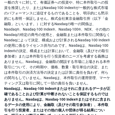
一般の方々に対して、有価証券への投資や、特に本件取引への投
資を推奨したり、またはNasdaq-100 Index®が一般的な株式市場
のパフォーマンスに追従するものであることを、明示的にも黙示
的にも表明・保証しません。株式会社東京金融取引所（以下「金
融取」といいます。）に対するNasdaqの唯一の関係は、
Nasdaq®、Nasdaq-100 Index®、Nasdaq-100®、NDX、その他の
Nasdaqの特定の商号の使用と、金融取または本件取引に関係なく
Nasdaqによって決定、構成および計算されるNasdaq-100 Index®
の使用に係るライセンス供与のみです。Nasdaqは、Nasdaq-100
Index®の決定、構成または計算において、金融取（及びその取引
参加者）または本件取引を行う投資者のニーズを考慮する義務は
ありません。Nasdaqは、金融取の開設する市場に上場される本件
取引について、その時期や、価格、数量・取引単位の決定、また
は本件取引の決済方法等の決定または計算に責任を負わず、何ら
の関与もしていません。Nasdaqは、本件取引の運用管理、マーケ
ティング又は取引に関して一切の責任を負いません。
Nasdaqは、Nasdaq-100 Index®またはそれに含まれるデータが正
確であることおよび計算が中断されないことを保証するものでは
ありません。Nasdaqは、Nasdaq-100 Index®またはそれに含まれ
るデータの使用により、金融取（及びその取引参加者）、本件取
引を行う投資者、またはその他の個人や団体が得る結果につい