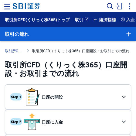
取引所CFD(くりっく株365)トップ
取引
経済指標
入金
ホ
ー
ム
取引の流れ
マ
ー
取引所CFD（くりっく株365）
取引所CFD（くりっく株365）口座開設・お取引までの流れ
ケ
ッ
取引所CFD（くりっく株365）口座開
ト
設・お取引までの流れ
NISA
国
内
口座の開設
株
式
外
口座に入金
国
株
式