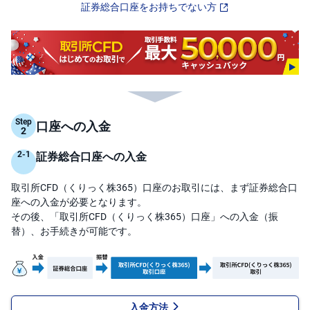
証券総合口座をお持ちでない方
先
物
・
オ
プ
シ
ョ
ン
Step
口座への入金
商
品
先
証券総合口座への入金
物
取引所CFD（くりっく株365）口座のお取引には、まず証券総合口
金
・
座への入金が必要となります。
銀
その後、「取引所CFD（くりっく株365）口座」への入金（振
・
プ
替）、お手続きが可能です。
ラ
チ
ナ
外
貨
建
入金方法
NE