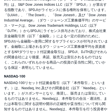
均）は、S&P Dow Jones Indices LLC（以下「SPDJI」）が算出す
る指数であり、SPDJIがライセンスに係る権利を保有しています。
「DJIA®」、「The Dow®」、「Dow Jones®」及び「Dow Jones
Industrial Average」（ダウ・ジョーンズ工業株価平均）のサービ
ス・マークは、Dow Jones Trademark Holdings, LLC（以下
「DJTH」）からSPDJIにライセンス供与されており、株式会社東
京金融取引所（以下「金融取」）による一定の目的のために、
SPDJIから金融取へ使用に関するサブライセンスが付与されていま
す。金融取に上場されるダウ・ジョーンズ工業株価平均を原資産
とするNYダウリセット付証拠金取引は、SPDJI、DJTH及びそれら
の関連会社により後援、承認、販売又は宣伝されるものではな
く、これらのいずれもかかる商品への投資の妥当性に関していか
なる保証・表明もしていません。
NASDAQ-100
NASDAQ-100リセット付証拠金取引（以下「本件取引」といいま
す。）は、Nasdaq, Inc.及びその関連会社（以下「Nasdaq」とい
います。）がスポンサーとなり、推奨し、販売または宣伝してい
るものではありません。Nasdaqは、本件取引の合法・適法性、ま
たは本取引に関する説明や開示の正確性や妥当性について何ら関
知するものではありません。Nasdaqは、本件取引を行う投資者や