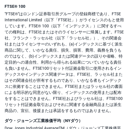
FTSE® 100
"FTSE®"はロンドン証券取引所グループの登録商標であり、FTSE
International Limited（以下「FTSE社」）がライセンスのもと使用
しています。FTSE® 100（以下「インデックス」）に関するすべ
ての権利は、FTSE社またはそのライセンサーに帰属します。FTSE
社、フランク・ラッセル社（以下「ラッセル社」）、その関連会
社またはライセンサーのいずれも、(a)インデックスに基づく派生
商品に関して、いかなる責任、損失、損害、費用、義務を負うも
のではなく、(b)インデックスまたは関連データの誤りや省略、特
定目的への適合性、利用から得られる結果についていかなる責任
も負いません。FTSE100リセット付証拠金取引に使用されるイン
デックスやインデックス関連データは、FTSE社、ラッセル社また
はその関連会社が所有するものであり、いかなる者もインデック
スに依拠することはできません。FTSE社またはラッセル社の書面
による明示的な同意がない限り、インデックスの使用または配布
をすることはできません。FTSE社およびラッセル社は、FTSE100
リセット付証拠金取引およびそれに関連する金融商品または派生
商品の、宣伝、後援または承認をするものではありません。
ダウ・ジョーンズ工業株価平均（NYダウ）
Dow Jones Industrial AverageTM（ダウ・ジョーンズ工業株価平