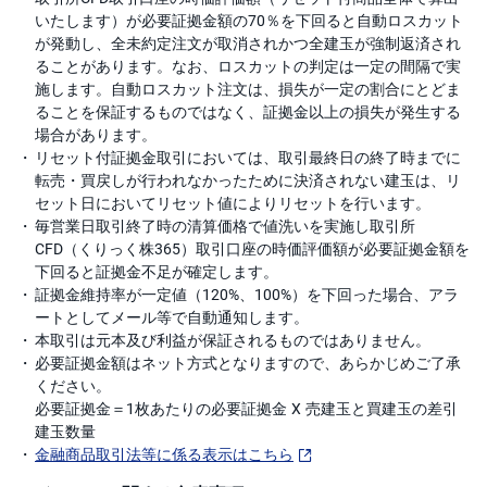
いたします）が必要証拠金額の70％を下回ると自動ロスカット
が発動し、全未約定注文が取消されかつ全建玉が強制返済され
ることがあります。なお、ロスカットの判定は一定の間隔で実
施します。自動ロスカット注文は、損失が一定の割合にとどま
ることを保証するものではなく、証拠金以上の損失が発生する
場合があります。
リセット付証拠金取引においては、取引最終日の終了時までに
転売・買戻しが行われなかったために決済されない建玉は、リ
セット日においてリセット値によりリセットを行います。
毎営業日取引終了時の清算価格で値洗いを実施し取引所
CFD（くりっく株365）取引口座の時価評価額が必要証拠金額を
下回ると証拠金不足が確定します。
証拠金維持率が一定値（120%、100%）を下回った場合、アラ
ートとしてメール等で自動通知します。
本取引は元本及び利益が保証されるものではありません。
必要証拠金額はネット方式となりますので、あらかじめご了承
ください。
必要証拠金＝1枚あたりの必要証拠金 X 売建玉と買建玉の差引
建玉数量
金融商品取引法等に係る表示はこちら