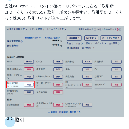
)
当社WEBサイト、ログイン後のトップページにある「取引所
CFD（くりっく株365）取引」ボタンを押すと、取引所CFD（くり
i
D
っく株365）取引サイトが立ち上がります。
e
C
o
取引