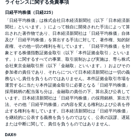
ライセンスに関する免責事項
日経平均株価（日経225）
「日経平均株価」は株式会社日本経済新聞社（以下「日本経済新
聞社」といいます。）によって独自に開発された手法によって算
出された著作物であり、日本経済新聞社は「日経平均株価」自体
及び「日経平均株価」を算出する手法に対して、著作権、知的財
産権、その他一切の権利を有しています。「日経平均株価」を対
象とする株価指数証拠金取引（以下「本件証拠金取引」といいま
す。）に関するすべての事業、取引規制および実施は、専ら株式
会社東京金融取引所（以下「金融取」といいます。）およびその
参加者の責任であり、それらについて日本経済新聞社は一切の義
務ないし責任を負うものではありません。本件証拠金取引市場を
運営するに当たり本件証拠金取引に必要となる「日経平均株価」
採用銘柄の配当落ち分は、金融取の責任の下、算出及び公表して
います。日本経済新聞社は「日経平均株価」の採用銘柄、算出方
法、その他「日経平均株価」の内容を変える権利および公表を停
止する権利を有しています。日本経済新聞社は「日経平均株価」
を継続的に公表する義務を負うものではなく、公表の誤謬、遅延
または中断に関して、責任を負うものではありません。
DAX®