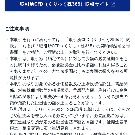
取引所CFD（くりっく株365）取引サイト
ご注意事項
本取引を行うにあたっては、「取引所CFD（くりっく株365）約
款」、および「取引所CFD（くりっく株365）の契約締結前交付
書面」をご精読、ご理解の上、お取引を行ってください。
本取引は、取引額（約定代金）に対して少額の必要証拠金をも
とに取引を行うため、必要証拠金に比べ多額の利益を得ること
もありますが、その一方で短期間のうちに多額の損失を被る可
能性があります。
本取引の取引対象である株価指数及び上場投資信託は、需給関
係、対象株価指数等の相場状況、予想配当額、為替並びに金利
相場の変動により損失が生ずるおそれがあり、かつその損失の
額が預託した証拠金の額を上回ることがあります。
取引所CFD（くりっく株365）のお取引に際しましては、あらか
じめ証拠金を差し入れる必要がございます。必要証拠金額は、
東京金融取引所が定める証拠金基準額と同額です。証拠金基準
額は、相場変更に応じ毎週見直しされます。
取引所CFD取引口座の時価評価額（リセット付商品全体で算出