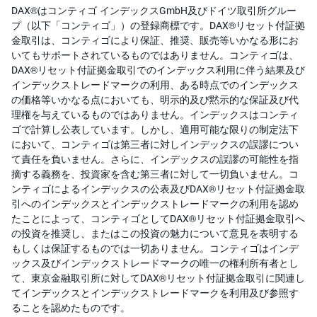
DAX®はコンティゴ インデックスGmbH及びドイツ取引所グルー
プ（以下「コンティゴ」）の登録商標です。DAX®リセット付証拠
金取引は、コンティゴにより保証、推奨、販売等いかなる形にお
いてもサポートされているものではありません。コンティゴは、
DAX®リセット付証拠金取引でのインデックス利用に伴う結果及び
インデックストレードマークの利用、ある時点でのインデックス
の価格等いかなる点においても、明示的及び黙示的な保証及び代
理権を与えているものではありません。インデックスはコンティ
ゴで計算し公表しています。しかし、適用可能な限りの制定法下
において、コンティゴは第三者に対しインデックスの誤謬につい
て責任を負いません。さらに、インデックスの誤謬の可能性を指
摘する義務を、投資家を含む第三者に対して一切負いません。コ
ンティゴによるインデックスの公表及びDAX®リセット付証拠金取
引へのインデックスとインデックストレードマークの利用を認め
たことによって、コンティゴとしてDAX®リセット付証拠金取引へ
の投資を推奨し、またはこの投資の魅力について意見を表明する
もしくは保証するものでは一切ありません。コンティゴはインデ
ックス及びインデックストレードマークの唯一の権利所有者とし
て、東京金融取引所に対してDAX®リセット付証拠金取引に関連し
てインデックスとインデックストレードマークを利用及び参照す
ることを認めたものです。