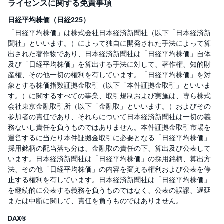
ライセンスに関する免責事項
日経平均株価（日経225）
「日経平均株価」は株式会社日本経済新聞社（以下「日本経済新
聞社」といいます。）によって独自に開発された手法によって算
出された著作物であり、日本経済新聞社は「日経平均株価」自体
及び「日経平均株価」を算出する手法に対して、著作権、知的財
産権、その他一切の権利を有しています。「日経平均株価」を対
象とする株価指数証拠金取引（以下「本件証拠金取引」といいま
す。）に関するすべての事業、取引規制および実施は、専ら株式
会社東京金融取引所（以下「金融取」といいます。）およびその
参加者の責任であり、それらについて日本経済新聞社は一切の義
務ないし責任を負うものではありません。本件証拠金取引市場を
運営するに当たり本件証拠金取引に必要となる「日経平均株価」
採用銘柄の配当落ち分は、金融取の責任の下、算出及び公表して
います。日本経済新聞社は「日経平均株価」の採用銘柄、算出方
法、その他「日経平均株価」の内容を変える権利および公表を停
止する権利を有しています。日本経済新聞社は「日経平均株価」
を継続的に公表する義務を負うものではなく、公表の誤謬、遅延
または中断に関して、責任を負うものではありません。
DAX®