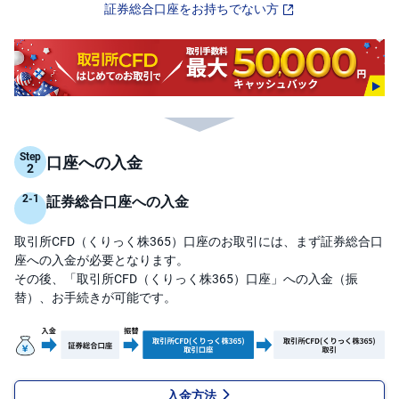
証券総合口座をお持ちでない方
先
物
・
オ
プ
シ
ョ
ン
Step
口座への入金
商
品
先
証券総合口座への入金
物
取引所CFD（くりっく株365）口座のお取引には、まず証券総合口
金
・
座への入金が必要となります。
銀
その後、「取引所CFD（くりっく株365）口座」への入金（振
・
プ
替）、お手続きが可能です。
ラ
チ
ナ
外
貨
建
入金方法
NE