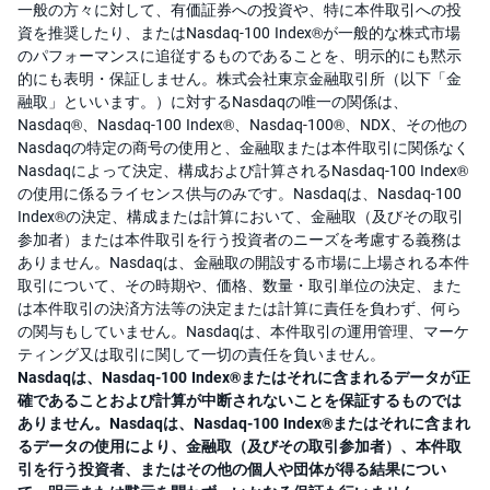
一般の方々に対して、有価証券への投資や、特に本件取引への投
資を推奨したり、またはNasdaq-100 Index®が一般的な株式市場
のパフォーマンスに追従するものであることを、明示的にも黙示
的にも表明・保証しません。株式会社東京金融取引所（以下「金
融取」といいます。）に対するNasdaqの唯一の関係は、
Nasdaq®、Nasdaq-100 Index®、Nasdaq-100®、NDX、その他の
Nasdaqの特定の商号の使用と、金融取または本件取引に関係なく
Nasdaqによって決定、構成および計算されるNasdaq-100 Index®
の使用に係るライセンス供与のみです。Nasdaqは、Nasdaq-100
Index®の決定、構成または計算において、金融取（及びその取引
参加者）または本件取引を行う投資者のニーズを考慮する義務は
ありません。Nasdaqは、金融取の開設する市場に上場される本件
取引について、その時期や、価格、数量・取引単位の決定、また
は本件取引の決済方法等の決定または計算に責任を負わず、何ら
の関与もしていません。Nasdaqは、本件取引の運用管理、マーケ
ティング又は取引に関して一切の責任を負いません。
Nasdaqは、Nasdaq-100 Index®またはそれに含まれるデータが正
確であることおよび計算が中断されないことを保証するものでは
ありません。Nasdaqは、Nasdaq-100 Index®またはそれに含まれ
るデータの使用により、金融取（及びその取引参加者）、本件取
引を行う投資者、またはその他の個人や団体が得る結果につい