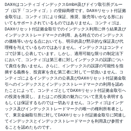
DAX®はコンティゴ インデックスGmbH及びドイツ取引所グルー
プ（以下「コンティゴ」）の登録商標です。DAX®リセット付証拠
金取引は、コンティゴにより保証、推奨、販売等いかなる形にお
いてもサポートされているものではありません。コンティゴは、
DAX®リセット付証拠金取引でのインデックス利用に伴う結果及び
インデックストレードマークの利用、ある時点でのインデックス
の価格等いかなる点においても、明示的及び黙示的な保証及び代
理権を与えているものではありません。インデックスはコンティ
ゴで計算し公表しています。しかし、適用可能な限りの制定法下
において、コンティゴは第三者に対しインデックスの誤謬につい
て責任を負いません。さらに、インデックスの誤謬の可能性を指
摘する義務を、投資家を含む第三者に対して一切負いません。コ
ンティゴによるインデックスの公表及びDAX®リセット付証拠金取
引へのインデックスとインデックストレードマークの利用を認め
たことによって、コンティゴとしてDAX®リセット付証拠金取引へ
の投資を推奨し、またはこの投資の魅力について意見を表明する
もしくは保証するものでは一切ありません。コンティゴはインデ
ックス及びインデックストレードマークの唯一の権利所有者とし
て、東京金融取引所に対してDAX®リセット付証拠金取引に関連し
てインデックスとインデックストレードマークを利用及び参照す
ることを認めたものです。