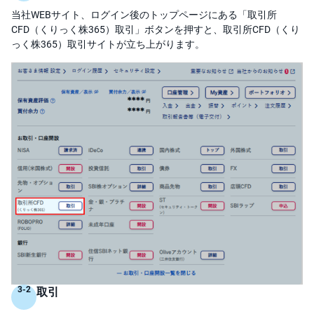
)
当社WEBサイト、ログイン後のトップページにある「取引所
CFD（くりっく株365）取引」ボタンを押すと、取引所CFD（くり
i
D
っく株365）取引サイトが立ち上がります。
e
C
o
取引