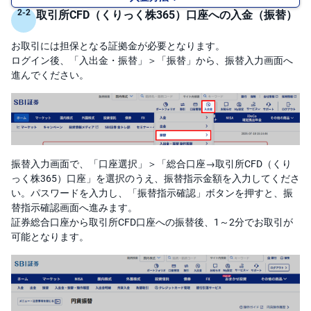
M
W
取引所CFD（くりっく株365）口座への入金（振替）
M
F
お取引には担保となる証拠金が必要となります。
取
ログイン後、「入出金・振替」＞「振替」から、振替入力画面へ
引
進んでください。
所
C
F
D(
く
り
っ
く
株
振替入力画面で、「口座選択」＞「総合口座→取引所CFD（くり
3
6
っく株365）口座」を選択のうえ、振替指示金額を入力してくださ
5)
い。パスワードを入力し、「振替指示確認」ボタンを押すと、振
替指示確認画面へ進みます。
店
証券総合口座から取引所CFD口座への振替後、1～2分でお取引が
頭
C
可能となります。
F
D
S
T(
セ