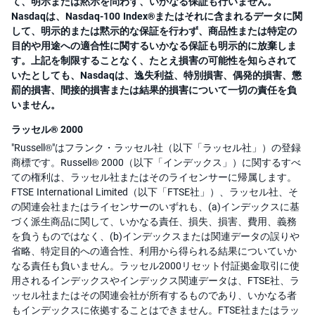
て、明示または黙示を問わず、いかなる保証も行いません。
Nasdaqは、Nasdaq-100 Index®またはそれに含まれるデータに関
して、明示的または黙示的な保証を行わず、商品性または特定の
目的や用途への適合性に関するいかなる保証も明示的に放棄しま
す。上記を制限することなく、たとえ損害の可能性を知らされて
いたとしても、Nasdaqは、逸失利益、特別損害、偶発的損害、懲
罰的損害、間接的損害または結果的損害について一切の責任を負
いません。
ラッセル® 2000
"Russell®"はフランク・ラッセル社（以下「ラッセル社」）の登録
商標です。Russell® 2000（以下「インデックス」）に関するすべ
ての権利は、ラッセル社またはそのライセンサーに帰属します。
FTSE International Limited（以下「FTSE社」）、ラッセル社、そ
の関連会社またはライセンサーのいずれも、(a)インデックスに基
づく派生商品に関して、いかなる責任、損失、損害、費用、義務
を負うものではなく、(b)インデックスまたは関連データの誤りや
省略、特定目的への適合性、利用から得られる結果についていか
なる責任も負いません。ラッセル2000リセット付証拠金取引に使
用されるインデックスやインデックス関連データは、FTSE社、ラ
ッセル社またはその関連会社が所有するものであり、いかなる者
もインデックスに依拠することはできません。FTSE社またはラッ