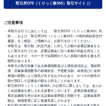
取引所CFD（くりっく株365）取引サイト
ご注意事項
本取引を行うにあたっては、「取引所CFD（くりっく株365）約
款」、および「取引所CFD（くりっく株365）の契約締結前交付
書面」をご精読、ご理解の上、お取引を行ってください。
本取引は、取引額（約定代金）に対して少額の必要証拠金をも
とに取引を行うため、必要証拠金に比べ多額の利益を得ること
もありますが、その一方で短期間のうちに多額の損失を被る可
能性があります。
本取引の取引対象である株価指数及び上場投資信託は、需給関
係、対象株価指数等の相場状況、予想配当額、為替並びに金利
相場の変動により損失が生ずるおそれがあり、かつその損失の
額が預託した証拠金の額を上回ることがあります。
取引所CFD（くりっく株365）のお取引に際しましては、あらか
じめ証拠金を差し入れる必要がございます。必要証拠金額は、
東京金融取引所が定める証拠金基準額と同額です。証拠金基準
額は、相場変更に応じ毎週見直しされます。
取引所CFD取引口座の時価評価額（リセット付商品全体で算出