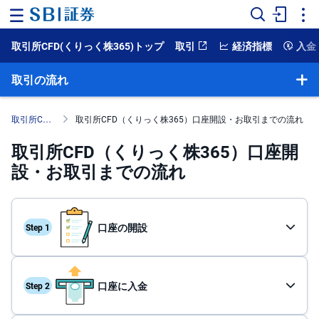
取引所CFD(くりっく株365)トップ
取引
経済指標
入金
ホ
ー
ム
取引の流れ
マ
ー
取引所CFD（くりっく株365）
取引所CFD（くりっく株365）口座開設・お取引までの流れ
ケ
ッ
取引所CFD（くりっく株365）口座開
ト
設・お取引までの流れ
NISA
国
内
口座の開設
株
式
外
口座に入金
国
株
式