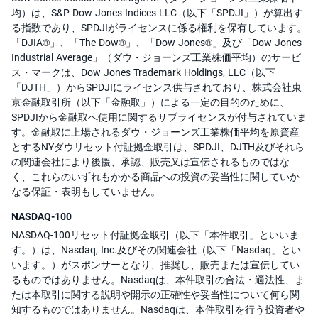
均）は、S&P Dow Jones Indices LLC（以下「SPDJI」）が算出す
る指数であり、SPDJIがライセンスに係る権利を保有しています。
「DJIA®」、「The Dow®」、「Dow Jones®」及び「Dow Jones
Industrial Average」（ダウ・ジョーンズ工業株価平均）のサービ
ス・マークは、Dow Jones Trademark Holdings, LLC（以下
「DJTH」）からSPDJIにライセンス供与されており、株式会社東
京金融取引所（以下「金融取」）による一定の目的のために、
SPDJIから金融取へ使用に関するサブライセンスが付与されていま
す。金融取に上場されるダウ・ジョーンズ工業株価平均を原資産
とするNYダウリセット付証拠金取引は、SPDJI、DJTH及びそれら
の関連会社により後援、承認、販売又は宣伝されるものではな
く、これらのいずれもかかる商品への投資の妥当性に関していか
なる保証・表明もしていません。
NASDAQ-100
NASDAQ-100リセット付証拠金取引（以下「本件取引」といいま
す。）は、Nasdaq, Inc.及びその関連会社（以下「Nasdaq」とい
います。）がスポンサーとなり、推奨し、販売または宣伝してい
るものではありません。Nasdaqは、本件取引の合法・適法性、ま
たは本取引に関する説明や開示の正確性や妥当性について何ら関
知するものではありません。Nasdaqは、本件取引を行う投資者や