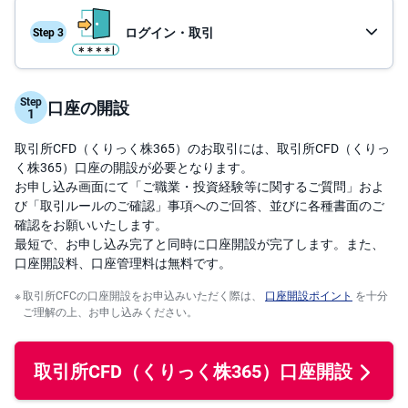
投
ログイン・取引
資
信
託
取引の流れ
Step
口座の開設
債
操作ガイド
券
取引所CFD（くりっく株365）のお取引には、取引所CFD（くりっ
FX
く株365）口座の開設が必要となります。
お申し込み画面にて「ご職業・投資経験等に関するご質問」およ
び「取引ルールのご確認」事項へのご回答、並びに各種書面のご
お
ま
確認をお願いいたします。
か
PICK
最短で、お申し込み完了と同時に口座開設が完了します。また、
せ
UP
投
口座開設料、口座管理料は無料です。
資
取引所CFCの口座開設をお申込みいただく際は、
口座開設ポイント
を十分
ご理解の上、お申し込みください。
S
BI
株
オ
プ
取引所CFD（くりっく株365）
口座開設
シ
ョ
ン