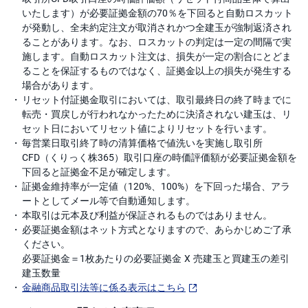
いたします）が必要証拠金額の70％を下回ると自動ロスカット
が発動し、全未約定注文が取消されかつ全建玉が強制返済され
ることがあります。なお、ロスカットの判定は一定の間隔で実
施します。自動ロスカット注文は、損失が一定の割合にとどま
ることを保証するものではなく、証拠金以上の損失が発生する
場合があります。
リセット付証拠金取引においては、取引最終日の終了時までに
転売・買戻しが行われなかったために決済されない建玉は、リ
セット日においてリセット値によりリセットを行います。
毎営業日取引終了時の清算価格で値洗いを実施し取引所
CFD（くりっく株365）取引口座の時価評価額が必要証拠金額を
下回ると証拠金不足が確定します。
証拠金維持率が一定値（120%、100%）を下回った場合、アラ
ートとしてメール等で自動通知します。
本取引は元本及び利益が保証されるものではありません。
必要証拠金額はネット方式となりますので、あらかじめご了承
ください。
必要証拠金＝1枚あたりの必要証拠金 X 売建玉と買建玉の差引
建玉数量
金融商品取引法等に係る表示はこちら