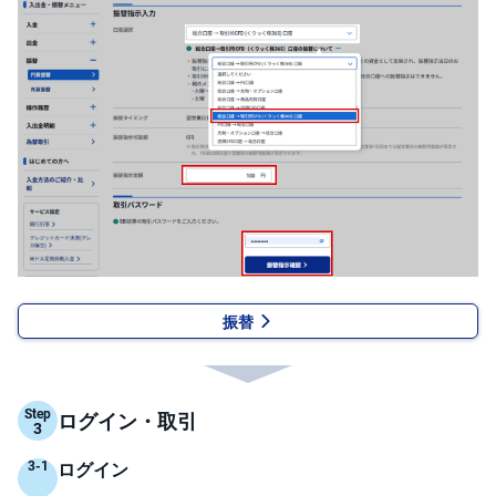
キ
ュ
リ
テ
ィ
・
ト
ー
ク
ン
)
S
BI
ラ
ッ
プ
振替
ロ
ボ
ア
ド
(R
O
Step
ログイン・取引
B
O
P
R
ログイン
O