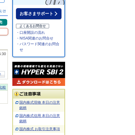
％
示
お客さまサポート
売
よくあるお問合せ
・口座開設の流れ
・NISA関連のお問合せ
・パスワード関連のお問合
せ
5:30
年
比較
国内株式現物 本日の注意
銘柄
国内株式信用 本日の注意
銘柄
国内株式 お取引注意事項