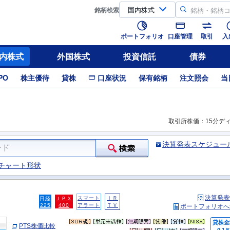
銘柄
検索
ポートフォリオ
口座管理
取引
入
内株式
外国株式
投資信託
債券
PO
株主優待
貸株
口座状況
保有銘柄
注文照会
当
取引所株価：15分デ
決算発表スケジュー
チャート形状
決算発表
スマート
ＩＲ
日経
ＪＰＸ
225
400
アラート
ＴＶ
ポートフォリオへ
貸株金
PTS株価比較