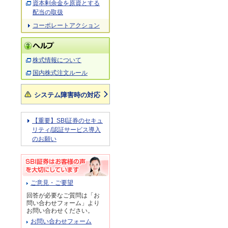
資本剰余金を原資とする
配当の取扱
コーポレートアクション
株式情報について
国内株式注文ルール
システム障害時の対応
【重要】SBI証券のセキュ
リティ/認証サービス導入
のお願い
ご意見・ご要望
回答が必要なご質問は「お
問い合わせフォーム」より
お問い合わせください。
お問い合わせフォーム