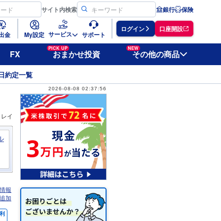
サイト
内検索
銀行
保険
ログイン
口座開設
サービス
出金
My設定
サポート
PICK UP
NEW
FX
おまかせ投資
その他の商品
日約定一覧
2026-08-08 02:37:56
ィレイ
ル
情報
追加
利