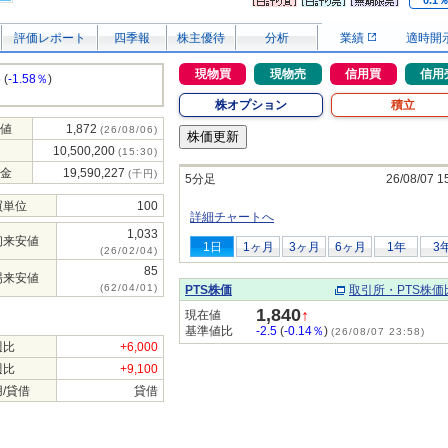
0.1
評価レポート
四季報
株主優待
分析
業績
適時開
現物買
現物売
信用買
信用
5
(
-1.58％
)
株オプション
積立
値
1,872
(26/08/06)
10,500,200
(15:30)
金
19,590,227
(千円)
5分足
26/08/07 1
買単位
100
詳細チャートへ
1,033
初来安値
1日
1ヶ月
3ヶ月
6ヶ月
1年
3
(26/02/04)
85
場来安値
(62/04/01)
PTS株価
取引所・PTS株価
1,840
↑
現在値
基準値比
-2.5
(
-0.14％
)
(26/08/07 23:58)
週比
+6,000
週比
+9,100
/貸借
貸借