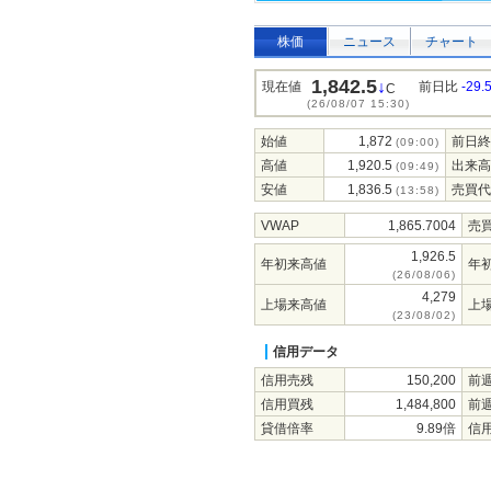
株価
ニュース
チャート
1,842.5
↓
現在値
前日比
-29.
C
(26/08/07 15:30)
始値
1,872
前日終
(09:00)
高値
1,920.5
出来高
(09:49)
安値
1,836.5
売買代
(13:58)
VWAP
1,865.7004
売
1,926.5
年初来高値
年
(26/08/06)
4,279
上場来高値
上
(23/08/02)
信用データ
信用売残
150,200
前
信用買残
1,484,800
前
貸借倍率
9.89倍
信用