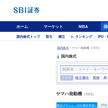
ホーム
マーケット
NISA
国
国内株式トップ
取引
積立
ランキング
IPO・
国内株式
>
ヤマハ発動機（7272）
国内株式
さがす
株主優待
業種
ヤマハ発動機
（7272）
PTS
東証プライム（当社優先市場）