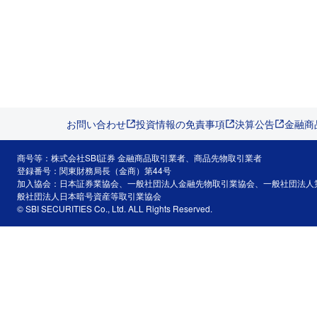
お問い合わせ
投資情報の免責事項
決算公告
金融商
商号等：株式会社SBI証券 金融商品取引業者、商品先物取引業者
登録番号：関東財務局長（金商）第44号
加入協会：日本証券業協会、一般社団法人金融先物取引業協会、一般社団法人
般社団法人日本暗号資産等取引業協会
© SBI SECURITIES Co., Ltd. ALL Rights Reserved.