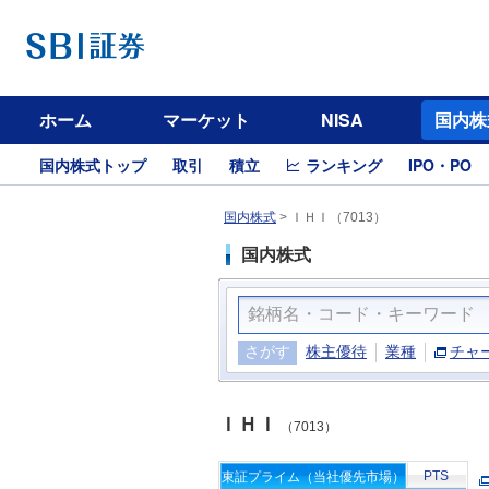
ホーム
マーケット
NISA
国内株
国内株式トップ
取引
積立
ランキング
IPO・PO
国内株式
>
ＩＨＩ（7013）
国内株式
さがす
株主優待
業種
チャ
ＩＨＩ
（7013）
PTS
東証プライム（当社優先市場）