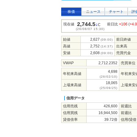
株価
ニュース
チャート
評
2,744.5
↓
現在値
前日比
+106
(
+4.
C
(26/08/07 15:30)
始値
2,627
前日終値
(09:00)
高値
2,752
出来高
(14:37)
安値
2,608
売買代金
(09:00)
VWAP
2,712.2352
売買単位
4,698
年初来高値
年初来安
(26/02/10)
18,065
上場来高値
上場来安
(25/09/25)
信用データ
信用売残
426,600
前週比
信用買残
16,944,500
前週比
貸借倍率
39.72倍
信用/貸借