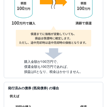
M
W
M
F
取
引
所
C
F
D
(
く
り
っ
く
株
3
購入金額が100万円で、
6
償還金額も100万円であれば、
5)
損益は0となり、税金はかかりません。
店
頭
C
F
発行済みの債券 (既発債券) の場合
D
S
T(