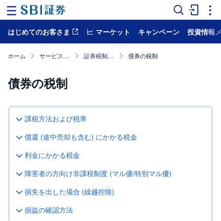
はじめてのお客さま
マーケット
キャンペーン
投資情報
ホ
ー
ム
ホーム
サービス案内
証券税制と確定申告
債券の税制
マ
債券の税制
ー
ケ
ッ
ト
課税方法および税率
NISA
償還 (途中売却も含む) にかかる税金
国
利金にかかる税金
内
株
式
障害者の方向け非課税制度 (マル優/特別マル優)
損失を出した場合 (繰越控除)
外
国
株
損益の確認方法
式