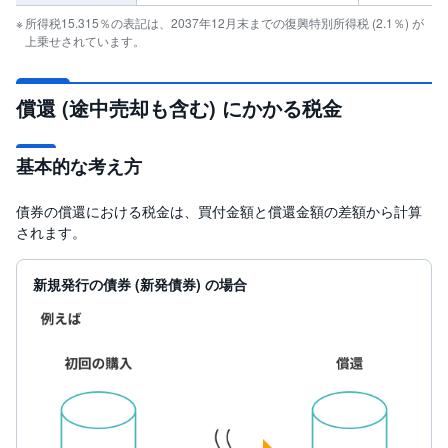
所得税15.315％の表記は、2037年12月末までの復興特別所得税 (2.1％) が
先
上乗せされています。
物
・
オ
プ
償還 (途中売却も含む) にかかる税金
シ
ョ
ン
基本的な考え方
商
品
債券の償還における税金は、買付金額と償還金額の差額から計算
先
物
されます。
金
新規発行の債券 (新発債券) の場合
・
銀
・
プ
ラ
チ
ナ
外
貨
建
NE