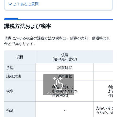
よくあるご質問
投
資
信
託
課税方法および税率
債
券
債券にかかる税金の課税方法や税率は、債券の売却、償還時と利
金とで異なります。
FX
償還
項目
(途中売却含む)
お
ま
か
所得
譲渡所得
PICK
せ
UP
投
課税方法
源泉徴収
資
利益に対して
利金
S
税率
所得税15.315%
所得税
スクロールできます
BI
住民税5％
住民
株
オ
プ
シ
支払い時に
補足
-
ョ
るため、確
ン