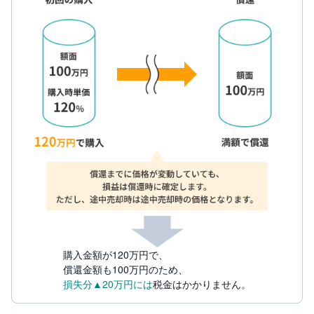
セ
キ
ュ
リ
テ
ィ
・
ト
ー
ク
ン
)
S
BI
ラ
ッ
プ
ロ
ボ
ア
ド
購入金額が120万円で、
(
R
償還金額も100万円のため、
O
損失分▲20万円には
税金はかかりません。
B
O
P