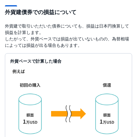
R
O
)
外貨建債券での損益について
i
外貨建で取引いただいた債券についても、損益は日本円換算して
D
e
損益を計算します。
C
したがって、外貨ベースでは損益が出ていないものの、為替相場
o
によっては損益が出る場合もあります。
外貨ベースで計算した場合