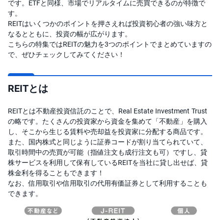
です。ETFと同様、市場でリアルタイムに売買できるのが特徴で
す。
投
資
REITはいくつかのポイントを押さえれば投資初心者の強い味方と
信
なるとともに、投資の幅が広がります。
託
こちらの特集ではREITの魅力を3つのポイントでまとめていますの
で、ぜひチェックしてみてください！
債
券
REITとは
FX
REITとは不動産投資信託のことで、Real Estate Investment Trust
お
ま
の略です。たくさんの投資家から資金を集めて「不動産」を購入
か
PICK
し、そこから生じる賃料や売却益を投資家に分配する商品です。
せ
UP
投
また、国内株式と同じように証券コードが割り当てられていて、
資
取引時間中の売買が可能（指値注文も成行注文も可）ですし、貸
株サービスを利用して保有しているREITを当社に貸し出せば、貸
S
株金利を得ることもできます！
BI
株
なお、信用取引や信用取引の代用有価証券として利用することも
オ
できます。
プ
シ
ョ
ン