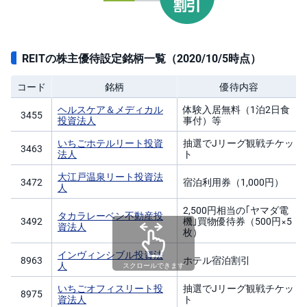
)
i
D
e
REITの株主優待設定銘柄一覧（2020/10/5時点）
C
o
コード
銘柄
優待内容
ヘルスケア＆メディカル
体験入居無料（1泊2日食
3455
投資法人
事付）等
いちごホテルリート投資
抽選でJリーグ観戦チケッ
3463
法人
ト
大江戸温泉リート投資法
3472
宿泊利用券（1,000円）
人
2,500円相当の｢ヤマダ電
タカラレーベン不動産投
3492
機｣買物優待券（500円×5
資法人
枚）
インヴィンシブル投資法
8963
ホテル宿泊割引
人
スクロールできます
いちごオフィスリート投
抽選でJリーグ観戦チケッ
8975
資法人
ト