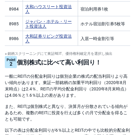
大和ハウスリート投資法
8984
宿泊利用券1枚
人
ジャパン・ホテル・リー
8985
ホテル宿泊割引券5枚等
ト投資法人
大和証券リビング投資法
8986
入居一時金割引等
人
銘柄スクリーニングにて東証REIT、優待権利確定月を選択し抽出
Point
個別株式に比べて高い利回り！
2
一般にREITの分配金利回りは個別企業の株式の配当利回りより高
い傾向があります。東証一部銘柄の加重平均利回り（2020年8月
末時点）は2.4％、REITの平均分配金利回り（2020年8月末時点）
は4.06％と1.6％以上の差があります。
また、REITは個別株式と異なり、決算月が分散されている傾向が
あるため、複数のREITに投資を行えば多くの月で分配金を得るこ
とも可能です。
以下の表は分配金利回りが6％以上とREITの中でも比較的分配金利