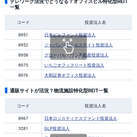
テレワーク活況でどうなる？オフィスビル特化型REIT
一覧
コード
投資法人名
8951
日本ビルファンド投資法人
8952
ジャパンリアルエステイト投資法人
8958
グローバル・ワン不動産投資法人
スクロールできます
8975
いちごオフィスリート投資法人
8976
大和証券オフィス投資法人
通販サイトが活況？物流施設特化型REIT一覧
コード
投資法人名
8967
日本ロジスティクスファンド投資法人
3281
GLP投資法人