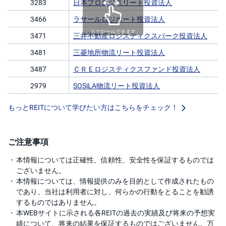
3283
日本プロロジスリート投資法人
3466
ラサールロジポート投資法人
スクロールできます
3471
三井不動産ロジスティクスパーク投資法人
3481
三菱地所物流リート投資法人
3487
ＣＲＥロジスティクスファンド投資法人
2979
SOSiLA物流リート投資法人
もっとREITについて学びたい方はこちらをチェック！
ご注意事項
本情報については正確性、信頼性、安全性を保証するものでは
ございません。
本情報については、情報提供のみを目的として作成されたもの
であり、当社は利用者に対し、何らかの行動をとることを勧誘
するものではありません。
本WEBサイトに示される各REITの過去の実績及び将来の予想実
績について、将来の結果を保証するものではございません。万