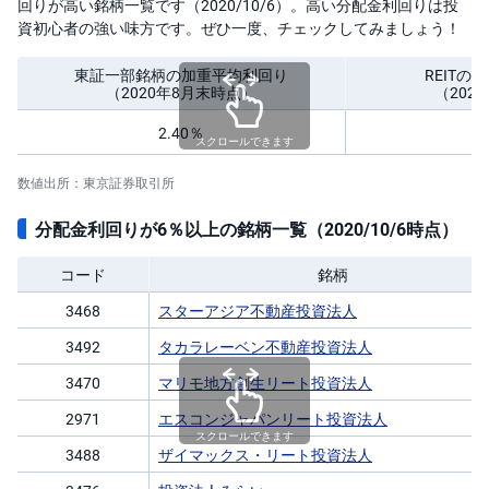
回りが高い銘柄一覧です（2020/10/6）。高い分配金利回りは投
資初心者の強い味方です。ぜひ一度、チェックしてみましょう！
東証一部銘柄の加重平均利回り
REIT
（2020年8月末時点）
（202
2.40％
スクロールできます
数値出所：東京証券取引所
分配金利回りが6％以上の銘柄一覧（2020/10/6時点）
コード
銘柄
3468
スターアジア不動産投資法人
3492
タカラレーベン不動産投資法人
3470
マリモ地方創生リート投資法人
2971
エスコンジャパンリート投資法人
スクロールできます
3488
ザイマックス・リート投資法人