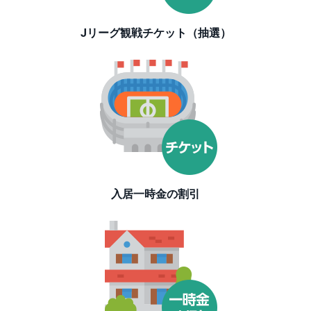
キ
ュ
リ
Jリーグ観戦チケット（抽選）
テ
ィ
・
ト
ー
ク
ン
)
S
BI
ラ
ッ
プ
入居一時金の割引
ロ
ボ
ア
ド
(R
O
B
O
P
R
O