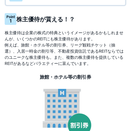
M
W
M
F
Point
株主優待が貰える！？
1
取
引
株主優待は企業の株式の特典というイメージがあるかもしれませ
所
C
んが、いくつかのREITにも株主優待があります。
F
例えば、旅館・ホテル等の割引券、リーグ観戦チケット（抽
D(
く
選）、入居一時金の割引等、不動産投資信託であるREITならでは
り
のユニークな株主優待も。また、複数の株主優待を提供している
っ
く
REITがあるなどバラエティーに富んでいます。
株
3
6
旅館・ホテル等の割引券
5)
店
頭
C
F
D
S
T(
セ