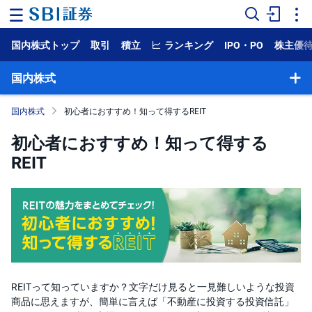
国内株式トップ
取引
積立
ランキング
IPO・PO
株主優
ホ
ー
ム
国内株式
マ
国内株式
初心者におすすめ！知って得するREIT
ー
ケ
ッ
初心者におすすめ！知って得する
ト
REIT
NISA
国
内
株
式
外
国
REITって知っていますか？文字だけ見ると一見難しいような投資
株
商品に思えますが、簡単に言えば「不動産に投資する投資信託」
式