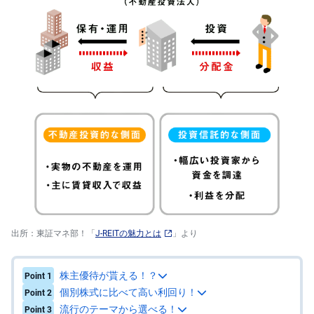
先
物
・
オ
プ
シ
ョ
ン
商
品
先
物
金
・
銀
・
プ
出所：東証マネ部！「
J-REITの魅力とは
」より
ラ
チ
ナ
株主優待が貰える！？
Point 1
外
個別株式に比べて高い利回り！
Point 2
貨
流行のテーマから選べる！
Point 3
建
NE