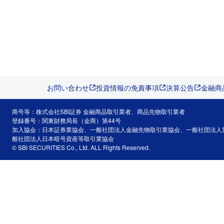
お問い合わせ
投資情報の免責事項
決算公告
金融商
商号等：株式会社SBI証券 金融商品取引業者、商品先物取引業者
登録番号：関東財務局長（金商）第44号
加入協会：日本証券業協会、一般社団法人金融先物取引業協会、一般社団法人
般社団法人日本暗号資産等取引業協会
© SBI SECURITIES Co., Ltd. ALL Rights Reserved.