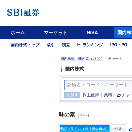
ホーム
マーケット
NISA
国内株
国内株式トップ
取引
積立
ランキング
IPO・PO
国内株式
>
味の素（2802）
>
チャート
国内株式
さがす
株主優待
業種
チャ
味の素
（2802）
PTS
東証プライム（当社優先市場）