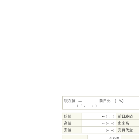
--
現在値
前日比 -- (--％)
(--/--/-- --:--)
始値
--
前日終値
(--:--)
高値
--
出来高
(--:--)
安値
--
売買代金
(--:--)
6,340