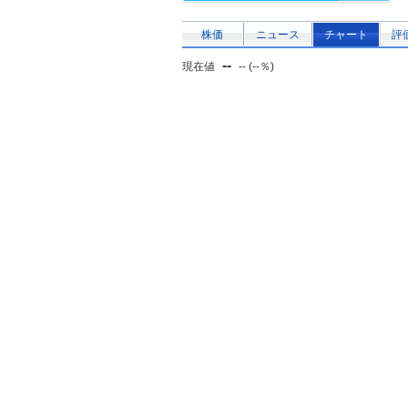
株価
ニュース
チャート
評
--
現在値
-- (--％)