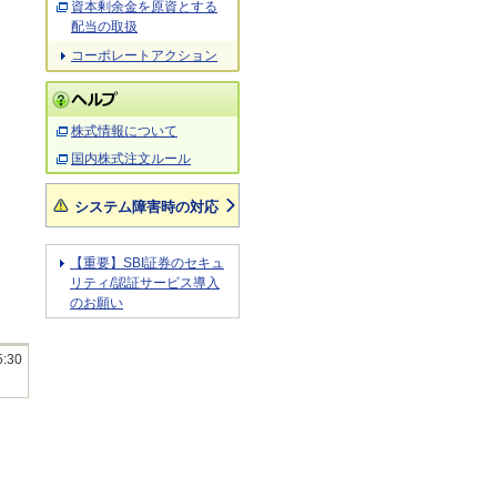
資本剰余金を原資とする
配当の取扱
コーポレートアクション
株式情報について
国内株式注文ルール
システム障害時の対応
【重要】SBI証券のセキュ
リティ/認証サービス導入
のお願い
5:30