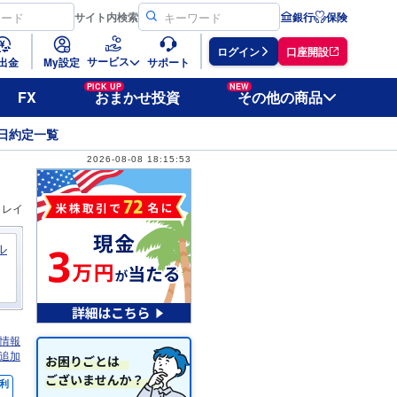
サイト
内検索
銀行
保険
ログイン
口座開設
サービス
出金
My設定
サポート
PICK UP
NEW
FX
おまかせ投資
その他の商品
日約定一覧
2026-08-08 18:15:53
ィレイ
ル
情報
追加
利