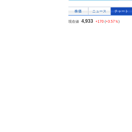
株価
ニュース
チャート
4,933
現在値
+170
(
+3.57％
)