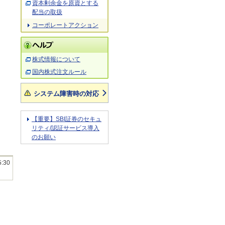
資本剰余金を原資とする
配当の取扱
コーポレートアクション
株式情報について
国内株式注文ルール
システム障害時の対応
【重要】SBI証券のセキュ
リティ/認証サービス導入
のお願い
5:30