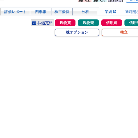
0.1
評価レポート
四季報
株主優待
分析
業績
適時開
現物買
現物売
信用買
信用
株オプション
積立