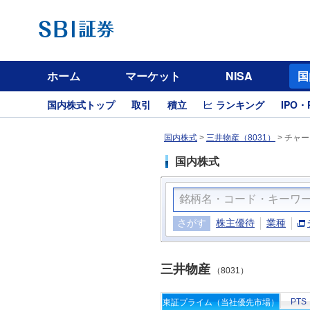
ホーム
マーケット
NISA
国
国内株式トップ
取引
積立
ランキング
IPO・
国内株式
>
三井物産（8031）
>
チャー
国内株式
さがす
株主優待
業種
三井物産
（8031）
PTS
東証プライム（当社優先市場）