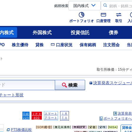
銘柄
検索
ポートフォリオ
口座管理
取引
入
内株式
外国株式
投資信託
債券
PO
株主優待
貸株
口座状況
保有銘柄
注文照会
当
ト
取引所株価：15分デ
決算発表スケジュー
チャート形状
決算発表
スマート
ＩＲ
日経
ＪＰＸ
225
400
アラート
ＴＶ
ポートフォリオへ
貸株金
PTS株価比較