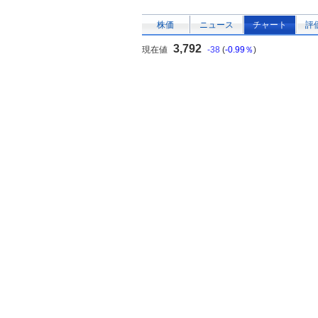
株価
ニュース
チャート
評
3,792
現在値
-38
(
-0.99％
)