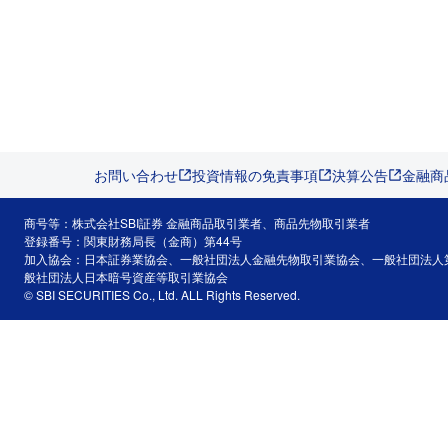
お問い合わせ
投資情報の免責事項
決算公告
金融商
商号等：株式会社SBI証券 金融商品取引業者、商品先物取引業者
登録番号：関東財務局長（金商）第44号
加入協会：日本証券業協会、一般社団法人金融先物取引業協会、一般社団法人
般社団法人日本暗号資産等取引業協会
© SBI SECURITIES Co., Ltd. ALL Rights Reserved.