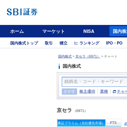
ホーム
マーケット
NISA
国内株
国内株式トップ
取引
積立
ランキング
IPO・PO
国内株式
>
京セラ（6971）
>
チャート
国内株式
さがす
株主優待
業種
チャ
京セラ
（6971）
PTS
東証プライム（当社優先市場）