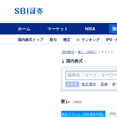
ホーム
マーケット
NISA
国
国内株式トップ
取引
積立
ランキング
IPO・
国内株式
>
東レ（3402）
>
チャート
国内株式
さがす
株主優待
業種
東レ
（3402）
PTS
東証プライム（当社優先市場）