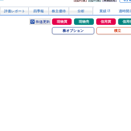
0.1
評価レポート
四季報
株主優待
分析
業績
適時開
現物買
現物売
信用買
信用
株オプション
積立