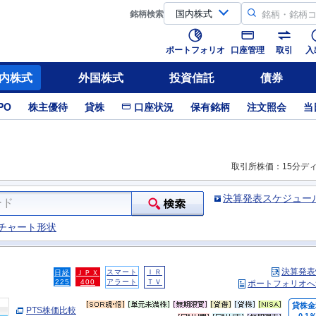
銘柄
検索
ポートフォリオ
口座管理
取引
入
内株式
外国株式
投資信託
債券
PO
株主優待
貸株
口座状況
保有銘柄
注文照会
当
取引所株価：15分デ
決算発表スケジュー
チャート形状
決算発表
スマート
ＩＲ
日経
ＪＰＸ
225
400
アラート
ＴＶ
ポートフォリオへ
貸株金
PTS株価比較