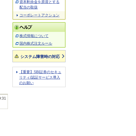
資本剰余金を原資とする
配当の取扱
コーポレートアクション
株式情報について
国内株式注文ルール
システム障害時の対応
【重要】SBI証券のセキュ
リティ/認証サービス導入
のお願い
9:31