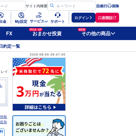
サイト
内検索
銀行
保険
ログイン
口座開設
サービス
出金
My設定
サポート
PICK UP
NEW
FX
おまかせ投資
その他の商品
日約定一覧
2026-08-06 09:47:00
ィレイ
ル
情報
追加
利