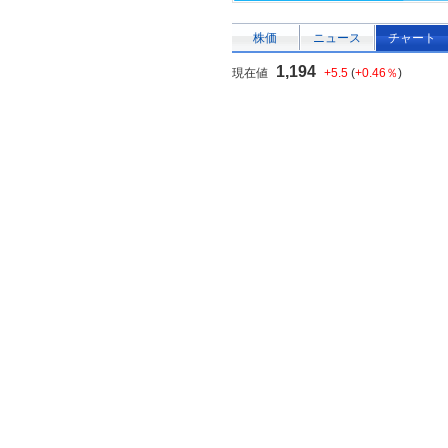
株価
ニュース
チャート
1,194
現在値
+5.5
(
+0.46％
)