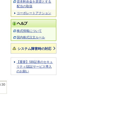
資本剰余金を原資とする
配当の取扱
コーポレートアクション
株式情報について
国内株式注文ルール
システム障害時の対応
【重要】SBI証券のセキュ
リティ/認証サービス導入
のお願い
5:30