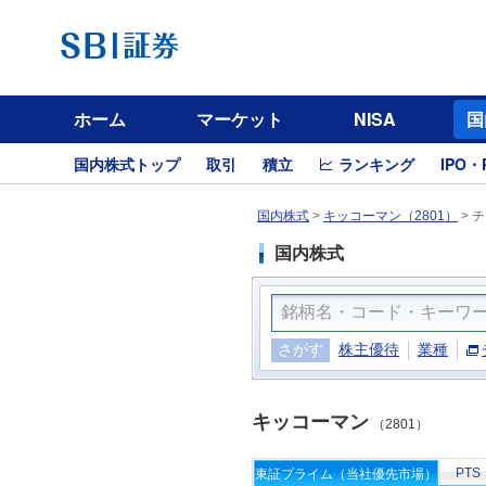
ホーム
マーケット
NISA
国
国内株式トップ
取引
積立
ランキング
IPO・
国内株式
>
キッコーマン（2801）
>
チ
国内株式
さがす
株主優待
業種
キッコーマン
（2801）
PTS
東証プライム（当社優先市場）