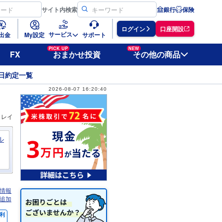
サイト
内検索
銀行
保険
ログイン
口座開設
サービス
出金
My設定
サポート
PICK UP
NEW
FX
おまかせ投資
その他の商品
日約定一覧
2026-08-07 16:20:40
ィレイ
ル
情報
追加
利