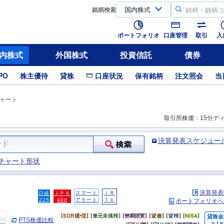
銘柄
検索
ポートフォリオ
口座管理
取引
入
内株式
外国株式
投資信託
債券
PO
株主優待
貸株
口座状況
保有銘柄
注文照会
当
ャート
取引所株価：15分デ
決算発表スケジュー
チャート形状
決算発表
スマート
ＩＲ
日経
ＪＰＸ
225
400
アラート
ＴＶ
ポートフォリオへ
貸株金
PTS株価比較