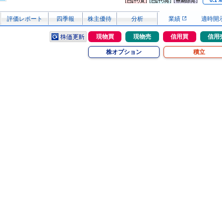
0.1
評価レポート
四季報
株主優待
分析
業績
適時開
現物買
現物売
信用買
信用
株オプション
積立