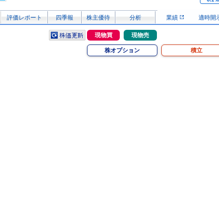
評価レポート
四季報
株主優待
分析
業績
適時開
現物買
現物売
株オプション
積立