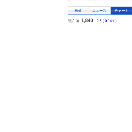
株価
ニュース
チャート
1,840
現在値
-2.5
(
-0.14％
)