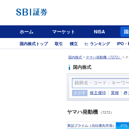
ホーム
マーケット
NISA
国
国内株式トップ
取引
積立
ランキング
IPO・
国内株式
>
ヤマハ発動機（7272）
>
チ
国内株式
さがす
株主優待
業種
ヤマハ発動機
（7272）
東証プライム（当社優先市場）
PTS