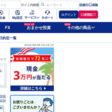
サイト
内検索
銀行
保険
ログイン
口座開設
サービス
出金
My設定
サポート
PICK UP
NEW
FX
おまかせ投資
その他の商品
日約定一覧
2026-08-08 00:19:12
ィレイ
ル
情報
追加
利
％