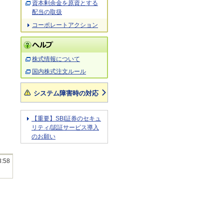
資本剰余金を原資とする
配当の取扱
コーポレートアクション
株式情報について
国内株式注文ルール
システム障害時の対応
【重要】SBI証券のセキュ
リティ/認証サービス導入
のお願い
3:58