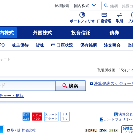
銘柄
検索
ポートフォリオ
口座管理
取引
入
内株式
外国株式
投資信託
債券
PO
株主優待
貸株
口座状況
保有銘柄
注文照会
当
ャート
取引所株価：15分デ
決算発表スケジュー
チャート形状
決算発表
スマート
ＩＲ
日経
ＪＰＸ
225
400
アラート
ＴＶ
ポートフォリオへ
貸株金
取引所株価比較
0.1