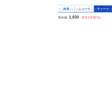
株価
ニュース
チャート
1,930
現在値
+0.5
(
+0.03％
)