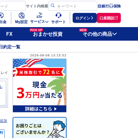
サイト
内検索
銀行
保険
ログイン
口座開設
サービス
出金
My設定
サポート
PICK UP
NEW
FX
おまかせ投資
その他の商品
日約定一覧
2026-08-08 13:15:52
ィレイ
ル
追加
利
％