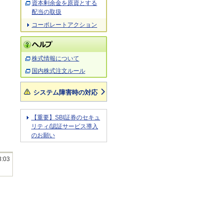
資本剰余金を原資とする
配当の取扱
コーポレートアクション
株式情報について
国内株式注文ルール
システム障害時の対応
【重要】SBI証券のセキュ
リティ/認証サービス導入
のお願い
3:03