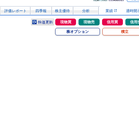
評価レポート
四季報
株主優待
分析
業績
適時開
現物買
現物売
信用買
信用
株オプション
積立