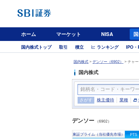
ホーム
マーケット
NISA
国
国内株式トップ
取引
積立
ランキング
IPO・
国内株式
>
デンソー（6902）
>
チャー
国内株式
さがす
株主優待
業種
デンソー
（6902）
東証プライム（当社優先市場）
PTS