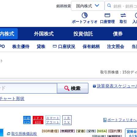
銘柄
検索
ポートフォリオ
口座管理
取引
入
内株式
外国株式
投資信託
債券
PO
株主優待
貸株
口座状況
保有銘柄
注文照会
当
ト
取引所株価：15分デ
決算発表スケジュー
チャート形状
スマート
ＩＲ
日経
ＪＰＸ
ポートフォリオへ
225
400
アラート
ＴＶ
貸株金
取引所株価比較
0.1