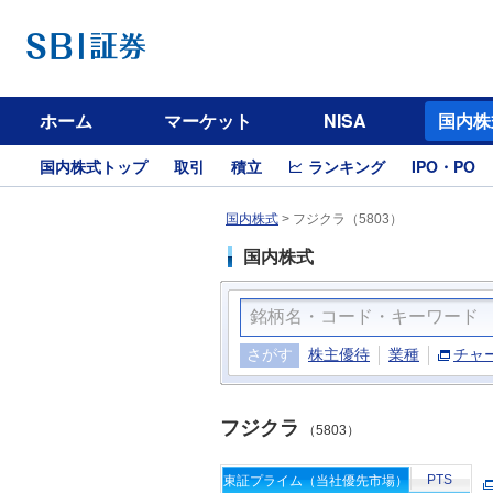
ホーム
マーケット
NISA
国内株
国内株式トップ
取引
積立
ランキング
IPO・PO
国内株式
>
フジクラ（5803）
国内株式
さがす
株主優待
業種
チャ
フジクラ
（5803）
PTS
東証プライム（当社優先市場）