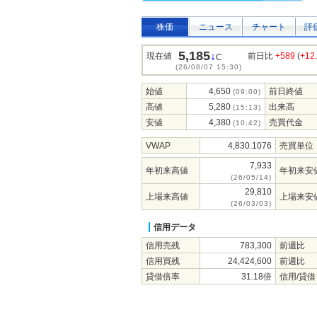
株価
ニュース
チャート
評
5,185
↓
現在値
前日比
+589
(
+12
C
(26/08/07 15:30)
始値
4,650
前日終値
(09:00)
高値
5,280
出来高
(15:13)
安値
4,380
売買代金
(10:42)
VWAP
4,830.1076
売買単位
7,933
年初来高値
年初来安
(26/05/14)
29,810
上場来高値
上場来安
(26/03/03)
信用データ
信用売残
783,300
前週比
信用買残
24,424,600
前週比
貸借倍率
31.18倍
信用/貸借