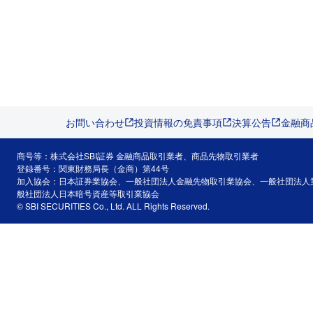
お問い合わせ
投資情報の免責事項
決算公告
金融商
商号等：株式会社SBI証券 金融商品取引業者、商品先物取引業者
登録番号：関東財務局長（金商）第44号
加入協会：日本証券業協会、一般社団法人金融先物取引業協会、一般社団法人
般社団法人日本暗号資産等取引業協会
© SBI SECURITIES Co., Ltd. ALL Rights Reserved.