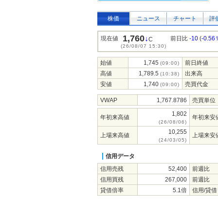
株価
ニュース
チャート
評
1,760
↓
現在値
前日比
-10
(
-0.56
C
(26/08/07 15:30)
始値
1,745
前日終値
(09:00)
高値
1,789.5
出来高
(10:38)
安値
1,740
売買代金
(09:00)
VWAP
1,767.8786
売買単位
1,802
年初来高値
年初来安
(26/08/06)
10,255
上場来高値
上場来安
(24/03/05)
信用データ
信用売残
52,400
前週比
信用買残
267,000
前週比
貸借倍率
5.1倍
信用/貸借