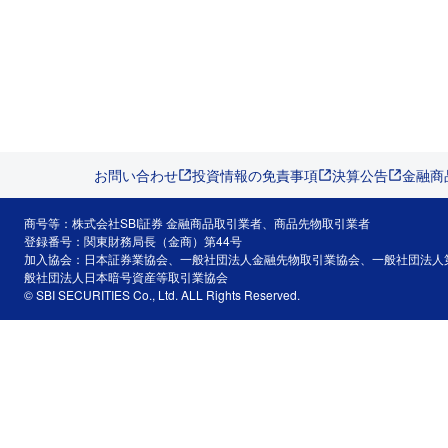
お問い合わせ
投資情報の免責事項
決算公告
金融商
商号等：株式会社SBI証券 金融商品取引業者、商品先物取引業者
登録番号：関東財務局長（金商）第44号
加入協会：日本証券業協会、一般社団法人金融先物取引業協会、一般社団法人
般社団法人日本暗号資産等取引業協会
© SBI SECURITIES Co., Ltd. ALL Rights Reserved.