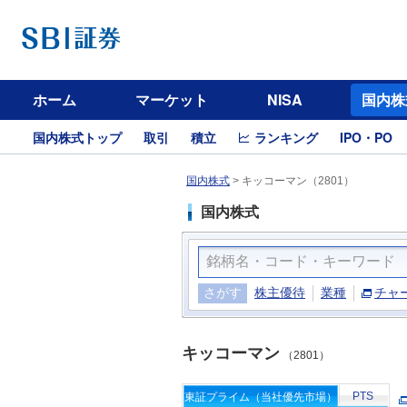
ホーム
マーケット
NISA
国内株
国内株式トップ
取引
積立
ランキング
IPO・PO
国内株式
>
キッコーマン（2801）
国内株式
さがす
株主優待
業種
チャ
キッコーマン
（2801）
PTS
東証プライム（当社優先市場）