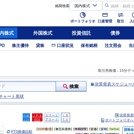
銘柄
検索
ポートフォリオ
口座管理
取引
入
内株式
外国株式
投資信託
債券
PO
株主優待
貸株
口座状況
保有銘柄
注文照会
当
取引所株価：15分デ
決算発表スケジュー
チャート形状
決算発表
スマート
ＩＲ
日経
ＪＰＸ
225
400
アラート
ＴＶ
ポートフォリオへ
貸株金
PTS株価比較