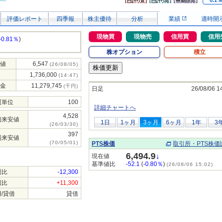
0.1
評価レポート
四季報
株主優待
分析
業績
適時開
現物買
現物売
信用買
信用
-0.81％
)
株オプション
積立
値
6,547
(26/08/05)
1,736,000
(14:47)
金
11,279,745
(千円)
日足
26/08/06 1
買単位
100
詳細チャートへ
4,528
初来安値
1日
1ヶ月
3ヶ月
6ヶ月
1年
3
(26/03/30)
397
場来安値
(70/05/01)
PTS株価
取引所・PTS株価
6,494.9
↓
現在値
基準値比
-52.1
(
-0.80％
)
(26/08/06 15:02)
週比
-12,300
週比
+11,300
/貸借
貸借