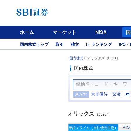
ホーム
マーケット
NISA
国
国内株式トップ
取引
積立
ランキング
IPO・
国内株式
>
オリックス（8591）
国内株式
さがす
株主優待
業種
オリックス
（8591）
PTS
東証プライム（当社優先市場）