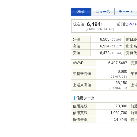
株価
ニュース
チャート
6,494
↑
現在値
前日比
-53
(
(26/08/06 14:47)
始値
6,505
前日終
(09:00)
高値
6,534
出来高
(09:17)
安値
6,472
売買代
(10:44)
VWAP
6,497.5487
売
6,680
年初来高値
年
(26/07/28)
38,150
上場来高値
上
(06/04/03)
信用データ
信用売残
70,000
前
信用買残
1,031,700
前
貸借倍率
14.74倍
信用