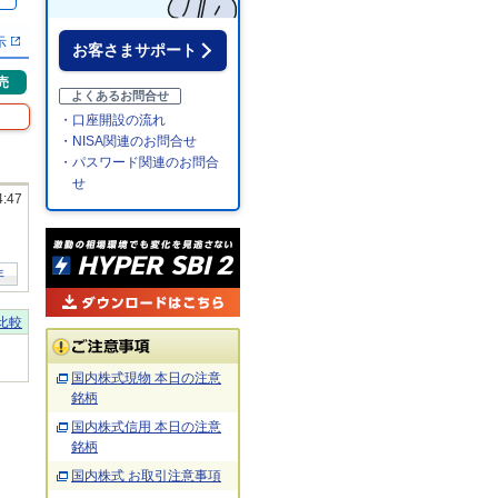
％
示
お客さまサポート
売
よくあるお問合せ
・口座開設の流れ
・NISA関連のお問合せ
・パスワード関連のお問合
せ
4:47
年
比較
国内株式現物 本日の注意
銘柄
国内株式信用 本日の注意
銘柄
国内株式 お取引注意事項