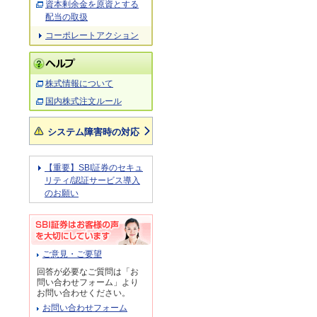
資本剰余金を原資とする
配当の取扱
コーポレートアクション
株式情報について
国内株式注文ルール
システム障害時の対応
【重要】SBI証券のセキュ
リティ/認証サービス導入
のお願い
ご意見・ご要望
回答が必要なご質問は「お
問い合わせフォーム」より
お問い合わせください。
お問い合わせフォーム