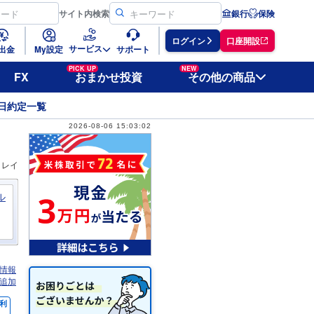
サイト
内検索
銀行
保険
ログイン
口座開設
サービス
出金
My設定
サポート
PICK UP
NEW
FX
おまかせ投資
その他の商品
日約定一覧
2026-08-06 15:03:02
ィレイ
ル
情報
追加
利