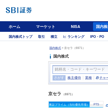
ホーム
マーケット
NISA
国内株
国内株式トップ
取引
積立
ランキング
IPO・PO
国内株式
>
京セラ（6971）
国内株式
さがす
株主優待
業種
チャ
京セラ
（6971）
PTS
東証プライム（当社優先市場）