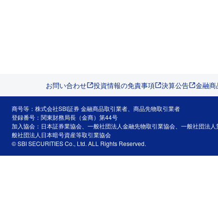
お問い合わせ
投資情報の免責事項
決算公告
金融商
商号等：株式会社SBI証券 金融商品取引業者、商品先物取引業者
登録番号：関東財務局長（金商）第44号
加入協会：日本証券業協会、一般社団法人金融先物取引業協会、一般社団法人
般社団法人日本暗号資産等取引業協会
© SBI SECURITIES Co., Ltd. ALL Rights Reserved.