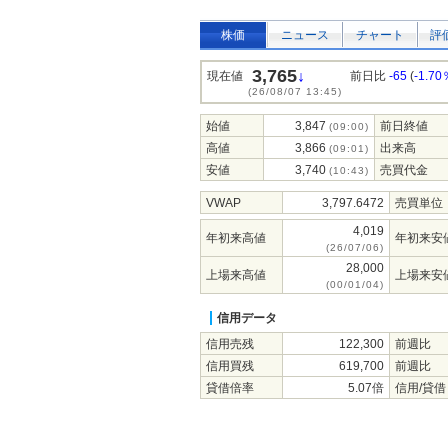
株価
ニュース
チャート
評
3,765
↓
現在値
前日比
-65
(
-1.70
(26/08/07 13:45)
始値
3,847
前日終値
(09:00)
高値
3,866
出来高
(09:01)
安値
3,740
売買代金
(10:43)
VWAP
3,797.6472
売買単位
4,019
年初来高値
年初来安
(26/07/06)
28,000
上場来高値
上場来安
(00/01/04)
信用データ
信用売残
122,300
前週比
信用買残
619,700
前週比
貸借倍率
5.07倍
信用/貸借