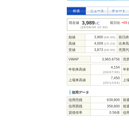
株価
ニュース
チャート
3,989
↓
現在値
前日比
+69
C
(26/08/06 15:30)
始値
3,900
前日終
(09:00)
高値
4,009
出来高
(15:24)
安値
3,873
売買代
(09:00)
VWAP
3,965.8756
売
4,154
年初来高値
年
(26/07/30)
7,450
上場来高値
上
(25/12/03)
信用データ
信用売残
639,800
前
信用買残
358,800
前
貸借倍率
0.56倍
信用