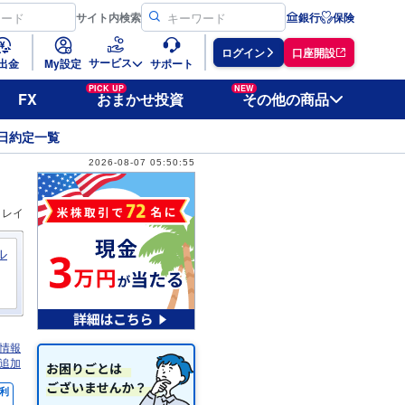
サイト
内検索
銀行
保険
ログイン
口座開設
サービス
出金
My設定
サポート
PICK UP
NEW
FX
おまかせ投資
その他の商品
日約定一覧
2026-08-07 05:50:55
ィレイ
ル
情報
追加
利