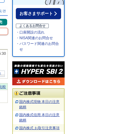
％
示
お客さまサポート
売
よくあるお問合せ
・口座開設の流れ
・NISA関連のお問合せ
・パスワード関連のお問合
せ
5:30
年
比較
国内株式現物 本日の注意
銘柄
国内株式信用 本日の注意
銘柄
国内株式 お取引注意事項