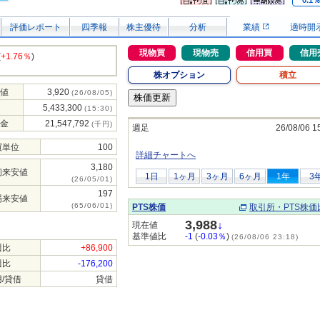
0.1
評価レポート
四季報
株主優待
分析
業績
適時開
現物買
現物売
信用買
信用
(
+1.76％
)
株オプション
積立
値
3,920
(26/08/05)
5,433,300
(15:30)
金
21,547,792
(千円)
週足
26/08/06 1
買単位
100
詳細チャートへ
3,180
初来安値
1日
1ヶ月
3ヶ月
6ヶ月
1年
3
(26/05/01)
197
場来安値
(65/06/01)
PTS株価
取引所・PTS株価
3,988
↓
現在値
基準値比
-1
(
-0.03％
)
(26/08/06 23:18)
週比
+86,900
週比
-176,200
/貸借
貸借