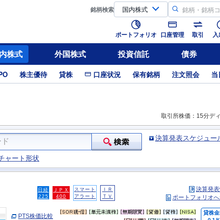
銘柄
検索
ポートフォリオ
口座管理
取引
入
内株式
外国株式
投資信託
債券
PO
株主優待
貸株
口座状況
保有銘柄
注文照会
当
取引所株価：15分デ
決算発表スケジュー
チャート形状
決算発表
スマート
ＩＲ
日経
ＪＰＸ
225
400
アラート
ＴＶ
ポートフォリオへ
貸株金
PTS株価比較