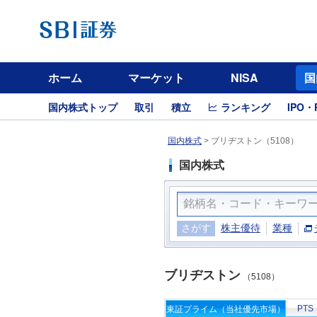
ホーム
マーケット
NISA
国
国内株式トップ
取引
積立
ランキング
IPO・
国内株式
>
ブリヂストン（5108）
国内株式
さがす
株主優待
業種
ブリヂストン
（5108）
PTS
東証プライム（当社優先市場）