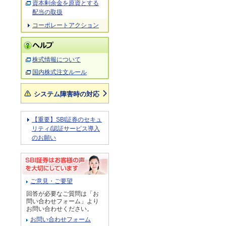
資本剰余金を原資とする
配当の取扱
コーポレートアクション
株式情報について
国内株式注文ルール
システム障害時の対応
【重要】SBI証券のセキュ
リティ/認証サービス導入
のお願い
ご意見・ご要望
回答が必要なご質問は「お
問い合わせフォーム」より
お問い合わせください。
お問い合わせフォーム