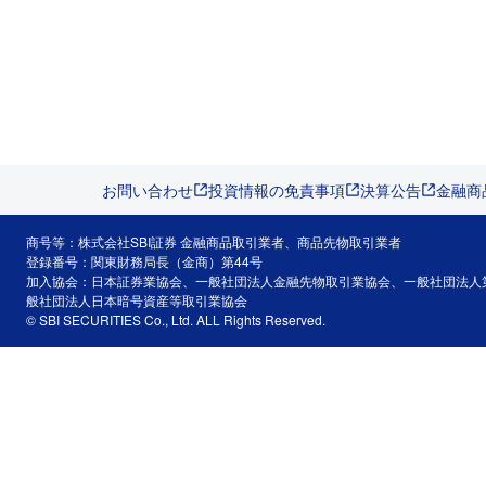
お問い合わせ
投資情報の免責事項
決算公告
金融商
商号等：株式会社SBI証券 金融商品取引業者、商品先物取引業者
登録番号：関東財務局長（金商）第44号
加入協会：日本証券業協会、一般社団法人金融先物取引業協会、一般社団法人
般社団法人日本暗号資産等取引業協会
© SBI SECURITIES Co., Ltd. ALL Rights Reserved.