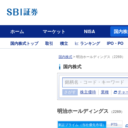
ホーム
マーケット
NISA
国内株
国内株式トップ
取引
積立
ランキング
IPO・PO
国内株式
>
明治ホールディングス（2269）
国内株式
さがす
株主優待
業種
チャ
明治ホールディングス
（2269）
PTS
東証プライム（当社優先市場）