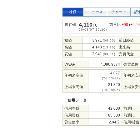
株価
ニュース
チャート
評
4,110
↓
現在値
前日比
+98
(
+2.4
C
(26/08/07 15:30)
始値
3,971
前日終値
(09:00)
高値
4,148
出来高
(13:26)
安値
3,941
売買代金
(09:01)
VWAP
4,096.9874
売買単位
4,077
年初来高値
年初来安
(26/03/17)
21,320
上場来高値
上場来安
(15/08/06)
信用データ
信用売残
42,000
前週比
信用買残
85,500
前週比
貸借倍率
2.04倍
信用/貸借