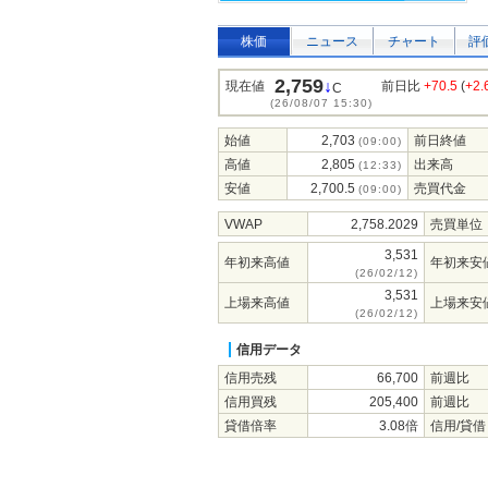
株価
ニュース
チャート
評
2,759
↓
現在値
前日比
+70.5
(
+2
C
(26/08/07 15:30)
始値
2,703
前日終値
(09:00)
高値
2,805
出来高
(12:33)
安値
2,700.5
売買代金
(09:00)
VWAP
2,758.2029
売買単位
3,531
年初来高値
年初来安
(26/02/12)
3,531
上場来高値
上場来安
(26/02/12)
信用データ
信用売残
66,700
前週比
信用買残
205,400
前週比
貸借倍率
3.08倍
信用/貸借