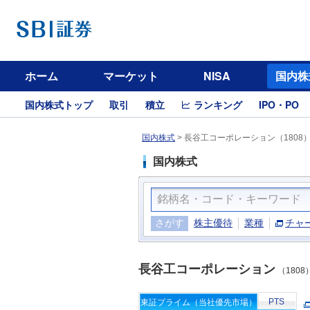
ホーム
マーケット
NISA
国内株
国内株式トップ
取引
積立
ランキング
IPO・PO
国内株式
>
長谷工コーポレーション（1808
国内株式
さがす
株主優待
業種
チャ
長谷工コーポレーション
（1808
PTS
東証プライム（当社優先市場）