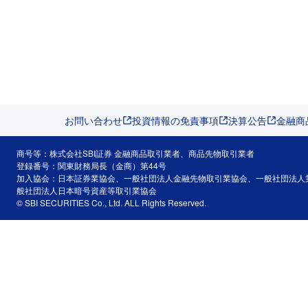
お問い合わせ
投資情報の免責事項
決算公告
金融商
商号等：株式会社SBI証券 金融商品取引業者、商品先物取引業者
登録番号：関東財務局長（金商）第44号
加入協会：日本証券業協会、一般社団法人金融先物取引業協会、一般社団法人
般社団法人日本暗号資産等取引業協会
© SBI SECURITIES Co., Ltd. ALL Rights Reserved.