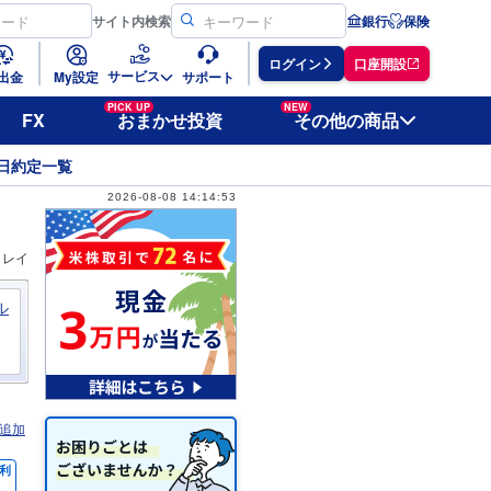
サイト
内検索
銀行
保険
ログイン
口座開設
サービス
出金
My設定
サポート
PICK UP
NEW
FX
おまかせ投資
その他の商品
日約定一覧
2026-08-08 14:14:53
ィレイ
ル
追加
利
％