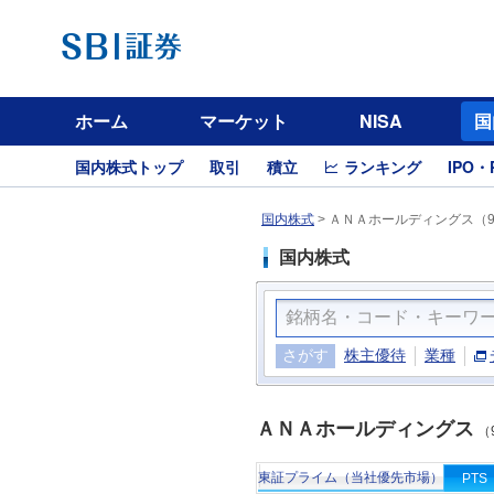
ホーム
マーケット
NISA
国
国内株式トップ
取引
積立
ランキング
IPO・
国内株式
>
ＡＮＡホールディングス（9
国内株式
さがす
株主優待
業種
ＡＮＡホールディングス
（
東証プライム（当社優先市場）
PTS