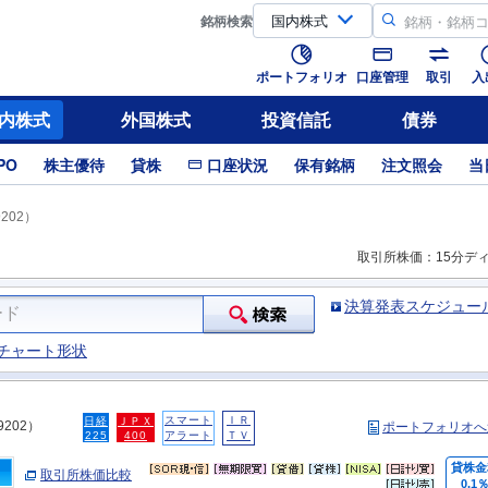
銘柄
検索
ポートフォリオ
口座管理
取引
入
内株式
外国株式
投資信託
債券
PO
株主優待
貸株
口座状況
保有銘柄
注文照会
当
202）
取引所株価：15分デ
決算発表スケジュー
チャート形状
スマート
ＩＲ
日経
ＪＰＸ
9202）
ポートフォリオへ
225
400
アラート
ＴＶ
貸株金
取引所株価比較
0.1