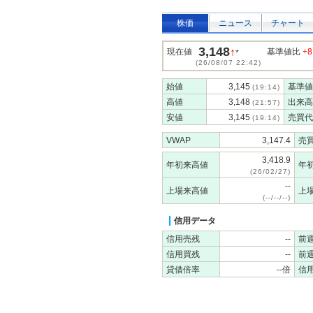
株価
ニュース
チャート
3,148
↑
現在値
基準値比
+8
*
(26/08/07 22:42)
始値
3,145
基準値
(19:14)
高値
3,148
出来高
(21:57)
安値
3,145
売買代
(19:14)
VWAP
3,147.4
売
3,418.9
年初来高値
年
(26/02/27)
--
上場来高値
上
(--/--/--)
信用データ
信用売残
--
前
信用買残
--
前
貸借倍率
--倍
信用