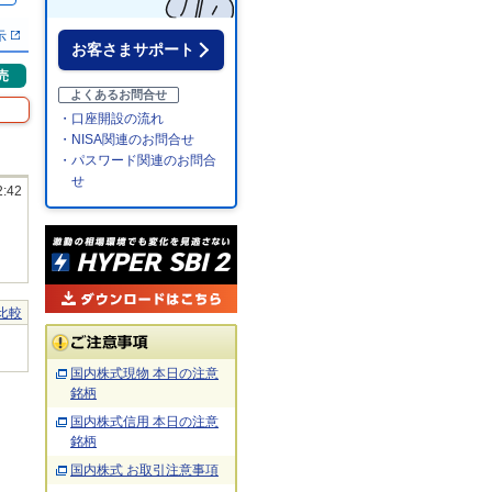
示
お客さまサポート
売
よくあるお問合せ
・口座開設の流れ
・NISA関連のお問合せ
・パスワード関連のお問合
せ
2:42
比較
国内株式現物 本日の注意
銘柄
国内株式信用 本日の注意
銘柄
国内株式 お取引注意事項