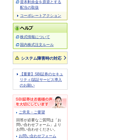
資本剰余金を原資とする
配当の取扱
コーポレートアクション
株式情報について
国内株式注文ルール
システム障害時の対応
【重要】SBI証券のセキュ
リティ/認証サービス導入
のお願い
ご意見・ご要望
回答が必要なご質問は「お
問い合わせフォーム」より
お問い合わせください。
お問い合わせフォーム