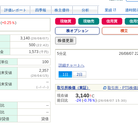
評価レポート
四季報
株主優待
分析
業績
適時開
現物買
現物売
信用買
信用
(
+0.25％
)
株オプション
積立
3,140
(26/08/07)
500
(22:42)
金
1,573
(千円)
5分足
26/08/07 2
買単位
100
詳細チャートへ
2,357
初来安値
1日
2日
(26/04/15)
--
場来安値
(--/--/--)
取引所株価（東証）
取引所・PTS株価
3,140
↑
現在値
C
前日比
-24
(
-0.76％
)
(26/08/07 15:30)
週比
--
週比
--
/貸借
貸借