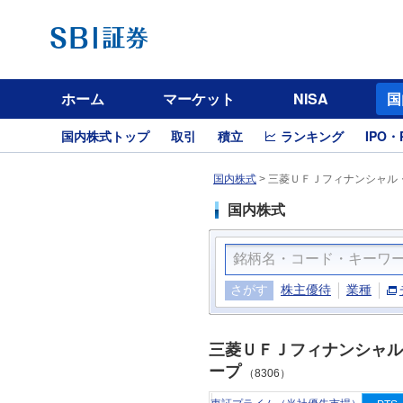
ホーム
マーケット
NISA
国
国内株式トップ
取引
積立
ランキング
IPO・
国内株式
>
三菱ＵＦＪフィナンシャル・
国内株式
さがす
株主優待
業種
三菱ＵＦＪフィナンシャル
ープ
（8306）