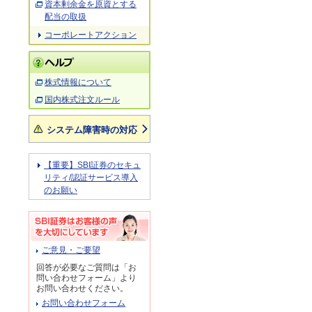
資本剰余金を原資とする
配当の取扱
コーポレートアクション
株式情報について
国内株式注文ルール
システム障害時の対応
【重要】SBI証券のセキュ
リティ/認証サービス導入
のお願い
ご意見・ご要望
回答が必要なご質問は「お
問い合わせフォーム」より
お問い合わせください。
お問い合わせフォーム