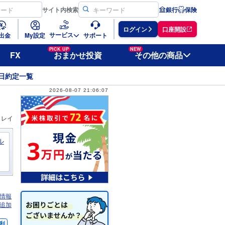
サイト
内検索
銀行
保険
ログイン
口座開設
サービス
出金
My設定
サポート
PICK UP
NEW
FX
おまかせ投資
その他の商品
日約定一覧
2026-08-07 21:06:07
ィレイ
ル
情報
追加
利