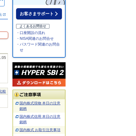
％
お客さまサポート
示
よくあるお問合せ
・口座開設の流れ
・NISA関連のお問合せ
・パスワード関連のお問合
せ
1:05
比較
国内株式現物 本日の注意
銘柄
国内株式信用 本日の注意
銘柄
国内株式 お取引注意事項