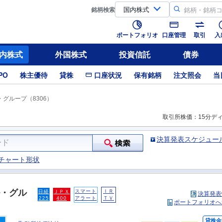
銘柄
検索
ポートフォリオ
口座管理
取引
入
内株式
外国株式
投資信託
債券
PO
株主優待
貸株
口座状況
保有銘柄
注文照会
当
グループ（8306）
取引所株価：15分デ
決算発表スケジュー
チャート形状
・グル
スマート
ＩＲ
日経
ＪＰＸ
決算発表
225
400
アラート
ＴＶ
ポートフォリオへ
貸株金