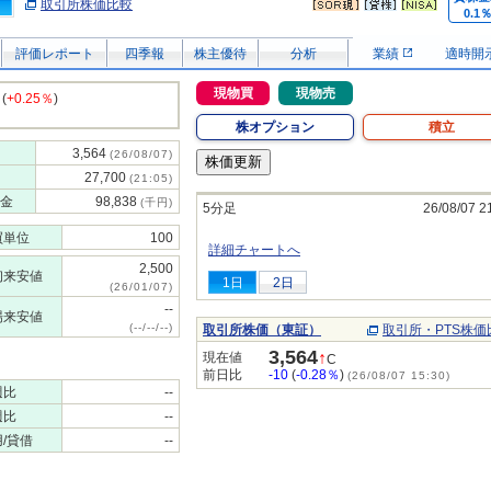
取引所株価比較
0.1
評価レポート
四季報
株主優待
分析
業績
適時開
現物買
現物売
(
+0.25％
)
株オプション
積立
3,564
(26/08/07)
27,700
(21:05)
金
98,838
(千円)
5分足
26/08/07 2
買単位
100
詳細チャートへ
2,500
初来安値
1日
2日
(26/01/07)
--
場来安値
(--/--/--)
取引所株価（東証）
取引所・PTS株価
3,564
↑
現在値
C
前日比
-10
(
-0.28％
)
(26/08/07 15:30)
週比
--
週比
--
/貸借
--