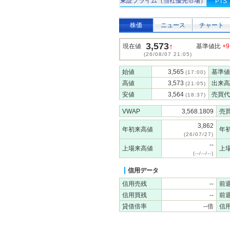
東証プライム（当社優先市場）
PTS
株価
ニュース
チャート
3,573
↑
現在値
基準値比
+9
(26/08/07 21:05)
始値
3,565
基準値
(17:00)
高値
3,573
出来高
(21:05)
安値
3,564
売買代
(18:37)
VWAP
3,568.1809
売
3,862
年初来高値
年
(26/07/27)
--
上場来高値
上
(--/--/--)
信用データ
信用売残
--
前
信用買残
--
前
貸借倍率
--倍
信用