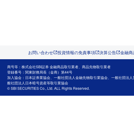
お問い合わせ
投資情報の免責事項
決算公告
金融商
商号等：株式会社SBI証券 金融商品取引業者、商品先物取引業者
登録番号：関東財務局長（金商）第44号
加入協会：日本証券業協会、一般社団法人金融先物取引業協会、一般社団法人
般社団法人日本暗号資産等取引業協会
© SBI SECURITIES Co., Ltd. ALL Rights Reserved.