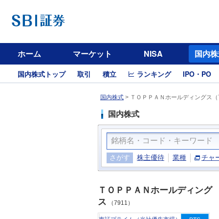
ホーム
マーケット
NISA
国内株
国内株式トップ
取引
積立
ランキング
IPO・PO
国内株式
>
ＴＯＰＰＡＮホールディングス（7
国内株式
さがす
株主優待
業種
チャ
ＴＯＰＰＡＮホールディング
ス
（7911）