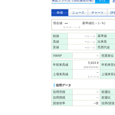
東証プライム（当社優先市場）
PTS
株価
ニュース
チャート
評
--
現在値
基準値比 -- (--％)
(--/--/-- --:--)
始値
--
基準値
(--:--)
高値
--
出来高
(--:--)
安値
--
売買代金
(--:--)
VWAP
--
売買単位
5,924.9
年初来高値
年初来安
(26/03/03)
--
上場来高値
上場来安
(--/--/--)
信用データ
信用売残
--
前週比
信用買残
--
前週比
貸借倍率
--倍
信用/貸借