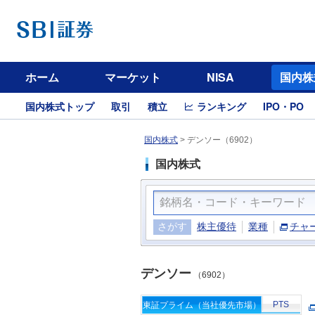
ホーム
マーケット
NISA
国内株
国内株式トップ
取引
積立
ランキング
IPO・PO
国内株式
>
デンソー（6902）
国内株式
さがす
株主優待
業種
チャ
デンソー
（6902）
PTS
東証プライム（当社優先市場）