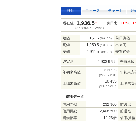
株価
ニュース
チャート
評
1,936.5
↑
現在値
前日比
+11.5
(
+0
(26/08/07 12:58)
始値
1,915
前日終値
(09:00)
高値
1,950.5
出来高
(10:20)
安値
1,911.5
売買代金
(09:00)
VWAP
1,933.9755
売買単位
2,309.5
年初来高値
年初来安
(26/02/18)
10,455
上場来高値
上場来安
(23/09/21)
信用データ
信用売残
232,300
前週比
信用買残
2,608,500
前週比
貸借倍率
11.23倍
信用/貸借