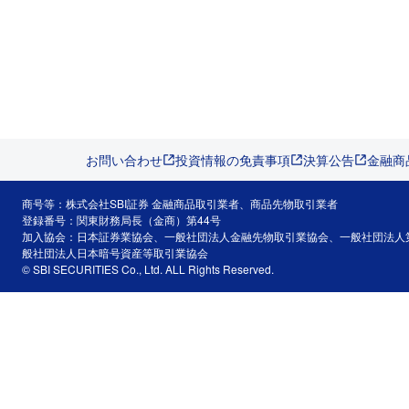
お問い合わせ
投資情報の免責事項
決算公告
金融商
商号等：株式会社SBI証券 金融商品取引業者、商品先物取引業者
登録番号：関東財務局長（金商）第44号
加入協会：日本証券業協会、一般社団法人金融先物取引業協会、一般社団法人
般社団法人日本暗号資産等取引業協会
© SBI SECURITIES Co., Ltd. ALL Rights Reserved.