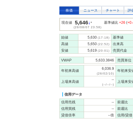
株価
ニュース
チャート
評
5,646
↓
現在値
基準値比
+26
(
+0
*
(26/08/07 23:58)
始値
5,630
基準値
(17:18)
高値
5,650
出来高
(22:52)
安値
5,619
売買代金
(20:01)
VWAP
5,633.3846
売買単位
6,036.9
年初来高値
年初来安
(26/02/10)
--
上場来高値
上場来安
(--/--/--)
信用データ
信用売残
--
前週比
信用買残
--
前週比
貸借倍率
--倍
信用/貸借