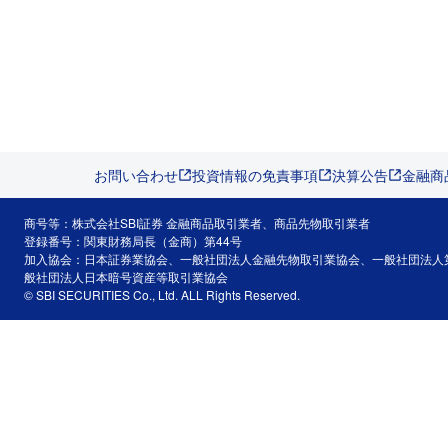
お問い合わせ
投資情報の免責事項
決算公告
金融商
商号等：株式会社SBI証券 金融商品取引業者、商品先物取引業者
登録番号：関東財務局長（金商）第44号
加入協会：日本証券業協会、一般社団法人金融先物取引業協会、一般社団法人
般社団法人日本暗号資産等取引業協会
© SBI SECURITIES Co., Ltd. ALL Rights Reserved.