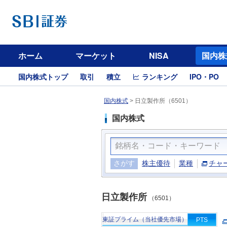
ホーム
マーケット
NISA
国内株
国内株式トップ
取引
積立
ランキング
IPO・PO
国内株式
>
日立製作所（6501）
国内株式
さがす
株主優待
業種
チャ
日立製作所
（6501）
東証プライム（当社優先市場）
PTS