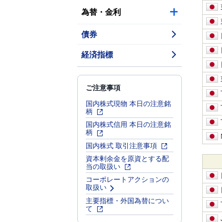
為替・金利
債券
経済指標
ご注意事項
国内株式現物 本日の注意銘
柄
国内株式信用 本日の注意銘
柄
国内株式 取引注意事項
資本剰余金を原資とする配
当の取扱い
コーポレートアクションの
取扱い
主要指標・外国為替につい
て