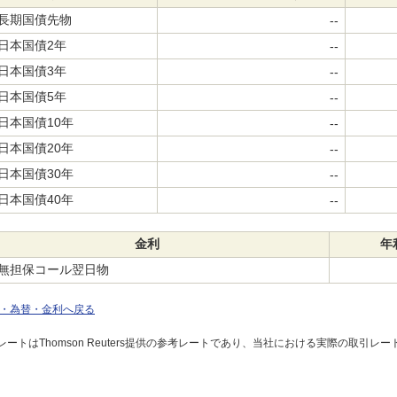
長期国債先物
--
日本国債2年
--
日本国債3年
--
日本国債5年
--
日本国債10年
--
日本国債20年
--
日本国債30年
--
日本国債40年
--
金利
年
無担保コール翌日物
・為替・金利へ戻る
レートはThomson Reuters提供の参考レートであり、当社における実際の取引レ