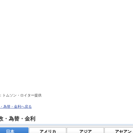
：トムソン・ロイター提供
・為替・金利へ戻る
数・為替・金利
日本
アメリカ
アジア
アセアン