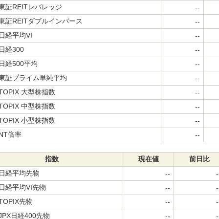
東証REITレバレッジ
--
東証REITダブルインバース
--
日経平均VI
--
日経300
--
日経500平均
--
東証プライム単純平均
--
TOPIX 大型株指数
--
TOPIX 中型株指数
--
TOPIX 小型株指数
--
NT倍率
--
指数
現在値
前日比
日経平均先物
--
-
日経平均VI先物
--
-
TOPIX先物
--
-
JPX日経400先物
--
-