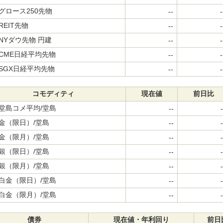
グロース250先物
--
-
REIT先物
--
-
NYダウ先物 円建
--
-
CME日経平均先物
--
-
SGX日経平均先物
--
-
コモディティ
現在値
前日比
堂島コメ平均/堂島
--
-
金（限日）/堂島
--
-
金（限月）/堂島
--
-
銀（限日）/堂島
--
-
銀（限月）/堂島
--
-
白金（限日）/堂島
--
-
白金（限月）/堂島
--
-
債券
現在値・年利回り
前日