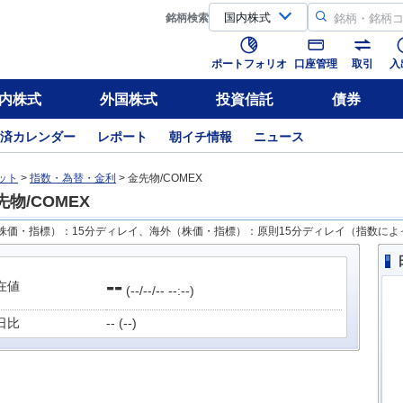
銘柄
検索
ポートフォリオ
口座管理
取引
入
内株式
外国株式
投資信託
債券
済カレンダー
レポート
朝イチ情報
ニュース
ット
>
指数・為替・金利
> 金先物/COMEX
先物/COMEX
株価・指標）：15分ディレイ、海外（株価・指標）：原則15分ディレイ（指数によ
日
--
在値
(--/--/-- --:--)
日比
-- (--)