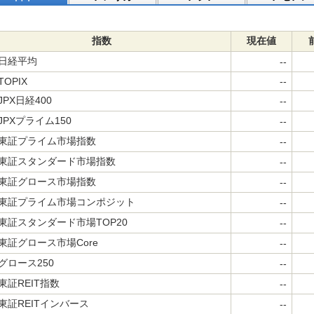
指数
現在値
日経平均
--
TOPIX
--
JPX日経400
--
JPXプライム150
--
東証プライム市場指数
--
東証スタンダード市場指数
--
東証グロース市場指数
--
東証プライム市場コンポジット
--
東証スタンダード市場TOP20
--
東証グロース市場Core
--
グロース250
--
東証REIT指数
--
東証REITインバース
--