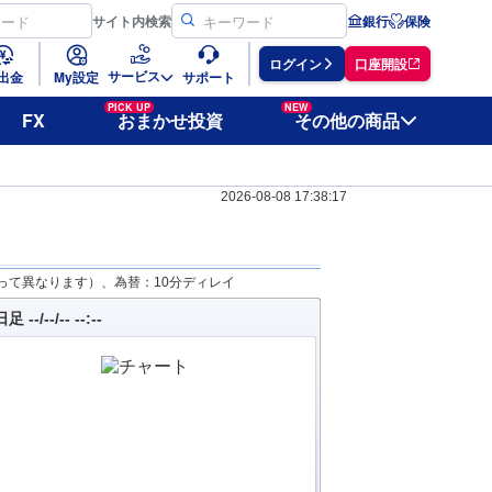
サイト
内検索
銀行
保険
ログイン
口座開設
サービス
出金
My設定
サポート
PICK UP
NEW
FX
おまかせ投資
その他の商品
2026-08-08 17:38:17
って異なります）、為替：10分ディレイ
足 --/--/-- --:--