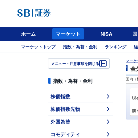
ホーム
マーケット
NISA
国
マーケットトップ
指数・為替・金利
ランキング
経
マーケ
メニュー・注意事項を閉じる
金
国内（
指数・為替・金利
株価指数
現
株価指数先物
前
外国為替
コモディティ