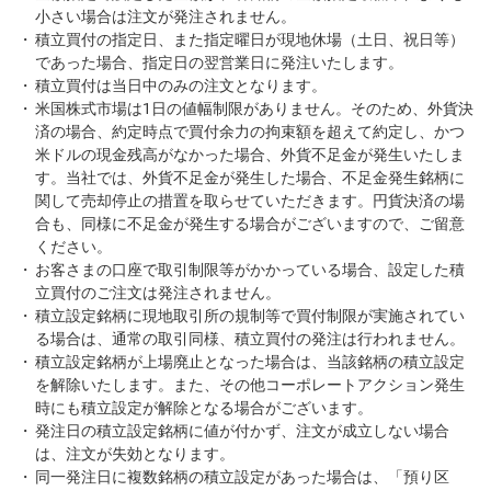
小さい場合は注文が発注されません。
積立買付の指定日、また指定曜日が現地休場（土日、祝日等）
であった場合、指定日の翌営業日に発注いたします。
積立買付は当日中のみの注文となります。
米国株式市場は1日の値幅制限がありません。そのため、外貨決
済の場合、約定時点で買付余力の拘束額を超えて約定し、かつ
米ドルの現金残高がなかった場合、外貨不足金が発生いたしま
す。当社では、外貨不足金が発生した場合、不足金発生銘柄に
関して売却停止の措置を取らせていただきます。円貨決済の場
合も、同様に不足金が発生する場合がございますので、ご留意
ください。
お客さまの口座で取引制限等がかかっている場合、設定した積
立買付のご注文は発注されません。
積立設定銘柄に現地取引所の規制等で買付制限が実施されてい
る場合は、通常の取引同様、積立買付の発注は行われません。
積立設定銘柄が上場廃止となった場合は、当該銘柄の積立設定
を解除いたします。また、その他コーポレートアクション発生
時にも積立設定が解除となる場合がございます。
発注日の積立設定銘柄に値が付かず、注文が成立しない場合
は、注文が失効となります。
同一発注日に複数銘柄の積立設定があった場合は、「預り区