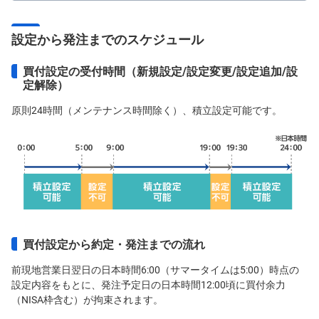
)
i
設定から発注までのスケジュール
D
e
C
買付設定の受付時間（新規設定/設定変更/設定追加/設
o
定解除）
原則24時間（メンテナンス時間除く）、積立設定可能です。
買付設定から約定・発注までの流れ
前現地営業日翌日の日本時間6:00（サマータイムは5:00）時点の
設定内容をもとに、発注予定日の日本時間12:00頃に買付余力
（NISA枠含む）が拘束されます。