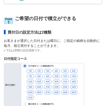
M
W
M
F
ご希望の日付で積立ができる
Point
取
1
引
所
C
買付日の設定方法は2種類
F
D(
く
お客さまが選択した日付または曜日に、ご指定の銘柄を自動的に
り
毎月、積立買付することができます。
っ
く
下記は実際の設定画面です。
株
3
日付指定コース
6
5)
店
頭
C
F
D
S
T(
セ