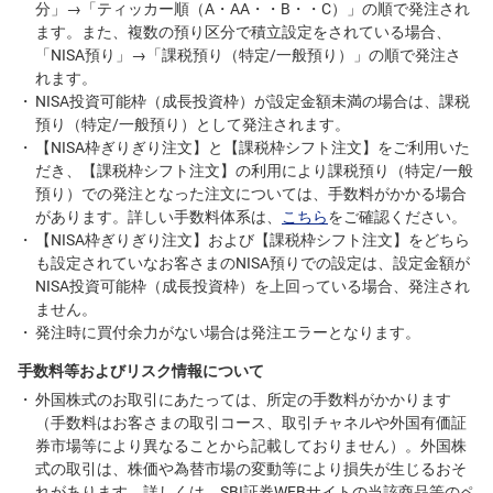
分」→「ティッカー順（A・AA・・B・・C）」の順で発注され
ます。また、複数の預り区分で積立設定をされている場合、
「NISA預り」→「課税預り（特定/一般預り）」の順で発注さ
れます。
NISA投資可能枠（成長投資枠）が設定金額未満の場合は、課税
預り（特定/一般預り）として発注されます。
【NISA枠ぎりぎり注文】と【課税枠シフト注文】をご利用いた
だき、【課税枠シフト注文】の利用により課税預り（特定/一般
預り）での発注となった注文については、手数料がかかる場合
があります。詳しい手数料体系は、
こちら
をご確認ください。
【NISA枠ぎりぎり注文】および【課税枠シフト注文】をどちら
も設定されていなお客さまのNISA預りでの設定は、設定金額が
NISA投資可能枠（成長投資枠）を上回っている場合、発注され
ません。
発注時に買付余力がない場合は発注エラーとなります。
手数料等およびリスク情報について
外国株式のお取引にあたっては、所定の手数料がかかります
（手数料はお客さまの取引コース、取引チャネルや外国有価証
券市場等により異なることから記載しておりません）。外国株
式の取引は、株価や為替市場の変動等により損失が生じるおそ
れがあります。詳しくは、SBI証券WEBサイトの当該商品等のペ