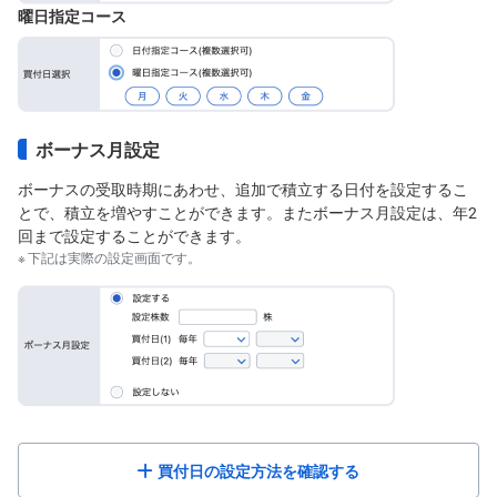
キ
曜日指定コース
ュ
リ
テ
ィ
・
ト
ー
ク
ン
ボーナス月設定
)
ボーナスの受取時期にあわせ、追加で積立する日付を設定するこ
とで、積立を増やすことができます。またボーナス月設定は、年2
S
BI
回まで設定することができます。
ラ
下記は実際の設定画面です。
ッ
プ
ロ
ボ
ア
ド
(R
O
B
O
P
R
買付日の設定方法を確認する
O