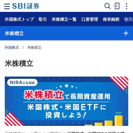
外国株式トップ
取引
米株積立一覧
口座管理
保有銘柄
信用
ホ
ー
ム
米株積立
マ
外国株式
米株積立
ー
ケ
ッ
米株積立
ト
NISA
国
内
株
式
外
国
株
式