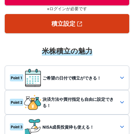
※ログインが必要です
先
物
・
積立設定
オ
一覧
プ
シ
ョ
ン
米株積立
米株積立の魅力
商
米国貸株
品
先
物
ご希望の日付で
積立ができる！
金
・
銀
・
プ
決済方法や買付指定も
自由に設定でき
ラ
る！
チ
ナ
外
NISA成長投資枠も
使える！
貨
建
NE