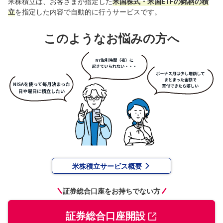
米株積立は、お客さまが指定した
米国株式・米国ETFの銘柄の積
立
を指定した内容で自動的に行うサービスです。
投
資
信
このようなお悩みの方へ
託
債
券
FX
お
ま
か
PICK
せ
UP
投
資
米株積立サービス概要
S
BI
株
証券総合口座をお持ちでない方
オ
プ
シ
ョ
証券総合口座開設
ン