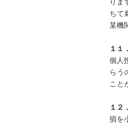
りま
ちて
某機
１１
個人
らう
こと
１２
損を