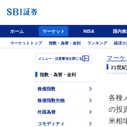
ホーム
マーケット
NISA
国内株
マーケットトップ
指数・為替・金利
ランキング
経済カ
マーケ
メニュー・注意事項を閉じる
21世
指数・為替・金利
株価指数
各種
株価指数先物
の投
外国為替
米相
コモディティ