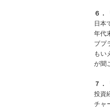
６．
日本
年代
ブプ
もい
が聞
７．
投資
チャ