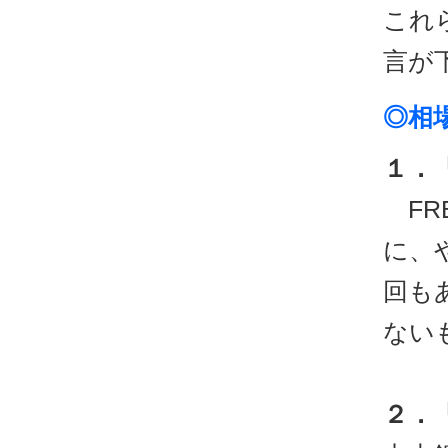
これ
言が
◎相
１．
FR
に、
回も
ない
２．