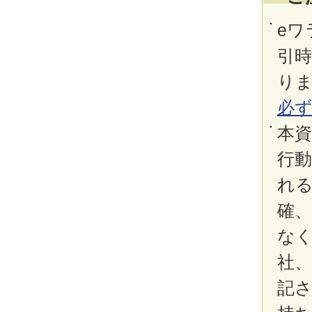
eワ
引
り
必
本
行
れ
確、
な
社
記