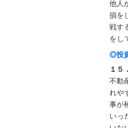
他人
損を
戦す
をし
◎投
１５
不動
れや
事が
いっ
いな