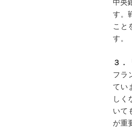
中央
す。
こと
す。
３．
フラ
てい
しく
いて
が重