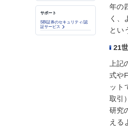
年の
サポート
く、
SBI証券のセキュリティ/認
証サービス
とい
21
上記
式や
ット
取引
研究
える