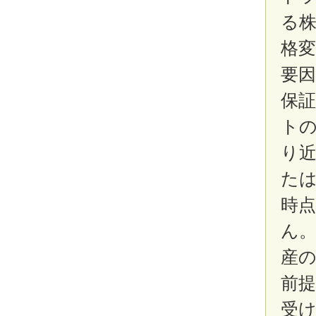
る
格
要
保
ト
り
た
時
ん
産
前
受