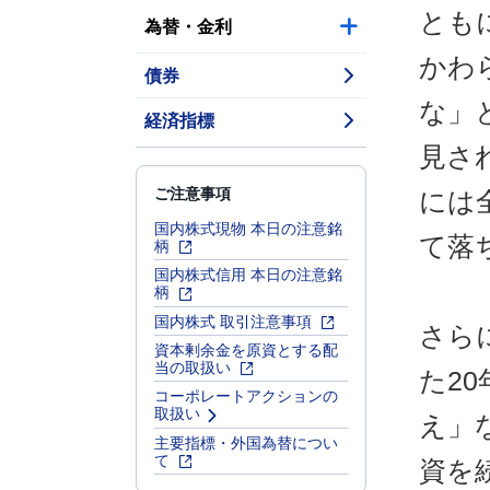
とも
為替・金利
かわ
債券
な」
経済指標
見さ
ご注意事項
には
国内株式現物 本日の注意銘
て落
柄
国内株式信用 本日の注意銘
柄
国内株式 取引注意事項
さら
資本剰余金を原資とする配
当の取扱い
た2
コーポレートアクションの
取扱い
え」
主要指標・外国為替につい
て
資を続