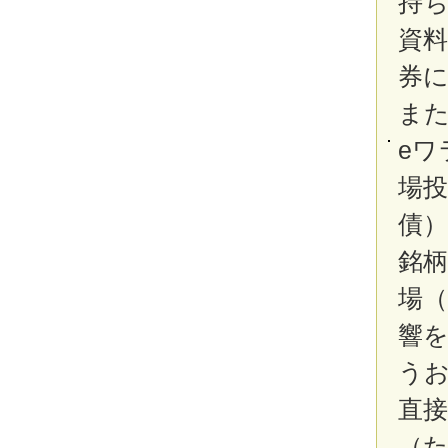
持
資
券
ま
e
場
債
銘
場
響
う
直
（