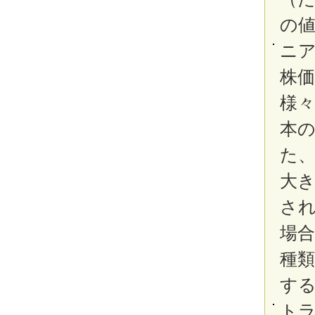
の
ニ
株
様
本
た
大き
さ
場
種
す
ト