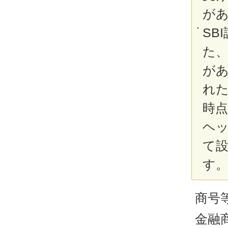
が
SB
た
が
れ
時
ヘ
て
す
商号等
金融