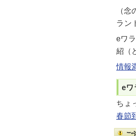
（念
ラン
eワ
紹（
情報
eワ
ちょ
春節
ご