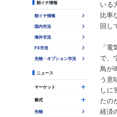
朝イチ情報
いる
比率
朝イチ情報
回し
国内市況
海外市況
「電
FX市況
で、
先物・オプション市況
鳥が
ニュース
う意
マーケット
しに
株式
たの
経済
先物