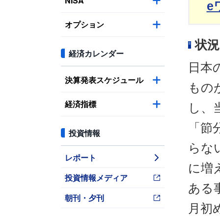
NISA
e
オプション
状
経済カレンダー
日本
決算発表スケジュール
もの
経済指標
し、
「節
投資情報
らな
レポート
に増
投資情報メディア
ある
朝刊・夕刊
月初