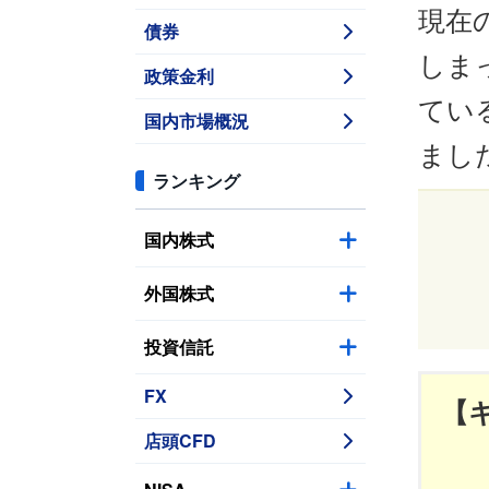
現在
債券
しま
政策金利
てい
国内市場概況
まし
ランキング
国内株式
外国株式
投資信託
FX
【
店頭CFD