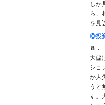
しか
ら、
を見
◎投
８．
大儲
ショ
が大
うと
す。