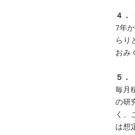
４．
7年
らり
おみ
５．
毎月
の研
く、
は想