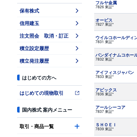
フルヤ金属
7826 東証*
保有株式
オービス
信用建玉
7827 東証*
注文照会 取消・訂正
ウイルコホールディ
7831 東証*
積立設定履歴
バンダイナムコホー
7832 東証*
積立発注履歴
アイフィスジャパン
7833 東証*
はじめての方へ
アビックス
はじめての現物取引
7836 東証*
アールシーコア
国内株式 案内メニュー
7837 東証*
ＳＨＯＥＩ
取引・商品一覧
7839 東証*