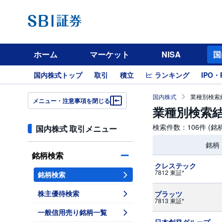
ホーム
マーケット
NISA
国
国内株式トップ
取引
積立
ランキング
IPO・
国内株式
業種別検索結
メニュー・注意事項を閉じる
業種別検索結
検索件数：106件 (
国内株式 取引メニュー
銘柄
銘柄検索
クレステック
7812 東証*
銘柄検索
株主優待検索
プラッツ
7813 東証*
一般信用売り銘柄一覧