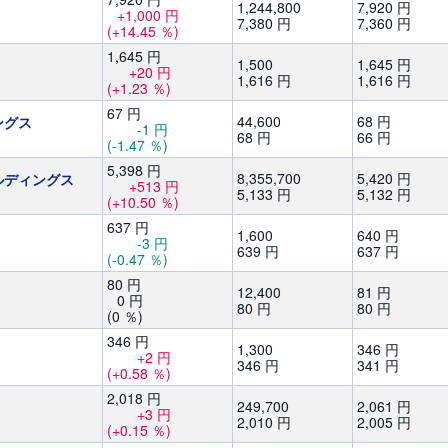
1,
244,
800
7,
920
円
+1,
000
円
7,
380
円
7,
360
円
(+14.45
％)
1,
645
円
1,
500
1,
645
円
+20
円
1,
616
円
1,
616
円
(+1.23
％)
67
円
44,
600
68
円
ングス
-1
円
68
円
66
円
(-1.47
％)
5,
398
円
8,
355,
700
5,
420
円
ルディングス
+513
円
5,
133
円
5,
132
円
(+10.50
％)
637
円
1,
600
640
円
-3
円
639
円
637
円
(-0.47
％)
80
円
12,
400
81
円
0
円
80
円
80
円
(0
％)
346
円
1,
300
346
円
+2
円
346
円
341
円
(+0.58
％)
2,
018
円
249,
700
2,
061
円
+3
円
2,
010
円
2,
005
円
(+0.15
％)