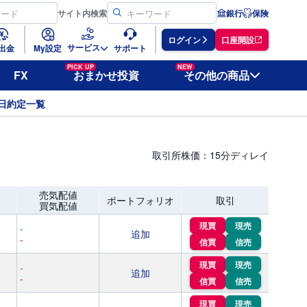
サイト
内検索
銀行
保険
ログイン
口座開設
サービス
出金
My設定
サポート
PICK UP
NEW
FX
おまかせ投資
その他の商品
日約定一覧
取引所株価：15分ディレイ
売気配値
ポートフォリオ
取引
買気配値
現買
現売
-
追加
-
信買
信売
現買
現売
-
追加
-
信買
信売
現買
現売
-