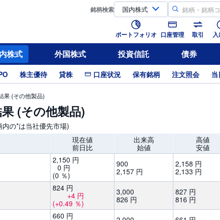
銘柄
検索
ポートフォリオ
口座管理
取引
入
内株式
外国株式
投資信託
債券
PO
株主優待
貸株
口座状況
保有銘柄
注文照会
当
果 (その他製品)
果 (その他製品)
銘柄内の*は当社優先市場)
現在値
出来高
高値
前日比
始値
安値
2,
150
円
900
2,
158
円
0
円
2,
157
円
2,
133
円
(0
％)
824
円
3,
000
827
円
+4
円
826
円
816
円
(+0.49
％)
660
円
2,
000
661
円