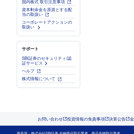
国内株式 取引注意事項
資本剰余金を原資とする配
当の取扱い
コーポレートアクションの
取扱い
サポート
SBI証券のセキュリティ/認
証サービス
ヘルプ
株式情報について
お問い合わせ
投資情報の免責事項
決算公告
金
商号等：株式会社SBI証券 金融商品取引業者、商品先物取引業者