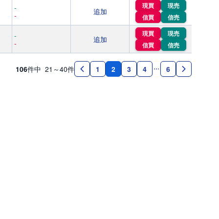
現買
現売
-
追加
-
信買
信売
現買
現売
-
追加
-
信買
信売
106
件中
21～40
件
2
1
3
4
6