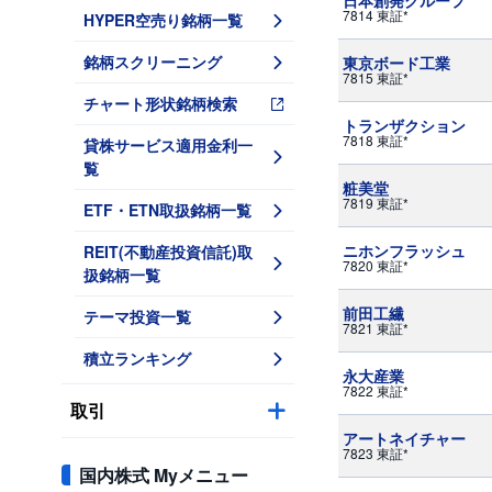
日本創発グループ
7814 東証*
HYPER空売り銘柄一覧
銘柄スクリーニング
東京ボード工業
7815 東証*
チャート形状銘柄検索
トランザクション
7818 東証*
貸株サービス適用金利一
覧
粧美堂
7819 東証*
ETF・ETN取扱銘柄一覧
ニホンフラッシュ
REIT(不動産投資信託)取
7820 東証*
扱銘柄一覧
前田工繊
テーマ投資一覧
7821 東証*
積立ランキング
永大産業
7822 東証*
取引
アートネイチャー
7823 東証*
国内株式 Myメニュー