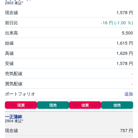
2903 東証*
1,
578
円
-16
円
(-1.00
％)
5,
500
1,
615
円
1,
629
円
1,
578
円
-
-
追加
現買
現売
信買
信売
一正蒲鉾
2904 東証*
757
円