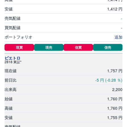
銘柄スクリーニング
投
1,
412
円
資
信
チャート形状銘柄検索
-
託
-
貸株サービス適用金利一覧
債
追加
券
ETF・ETN取扱銘柄一覧
現買
現売
信買
信売
FX
REIT(不動産投資信託)取扱銘柄一覧
ピエトロ
2818 東証*
お
ま
1,
757
円
テーマ投資一覧
か
PICK
せ
UP
-5
円
(-0.28
％)
投
資
積立ランキング
2,
200
S
1,
760
円
BI
株
1,
760
円
オ
プ
シ
1,
755
円
ョ
ン
-