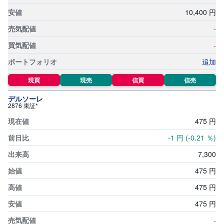
10,
400
円
-
-
追加
現買
現売
信買
信売
デルソーレ
2876 東証*
475
円
-1
円
(-0.21
％)
7,
300
475
円
475
円
475
円
-