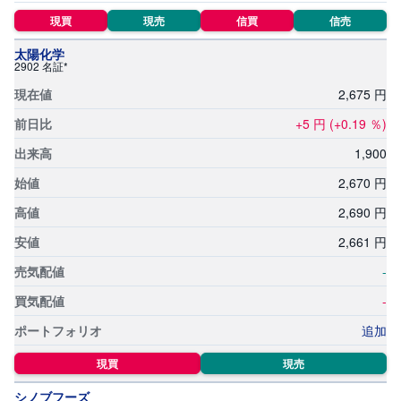
現買
現売
信買
信売
太陽化学
2902 名証*
2,
675
円
+5
円
(+0.19
％)
1,
900
2,
670
円
2,
690
円
2,
661
円
-
-
追加
現買
現売
シノブフーズ