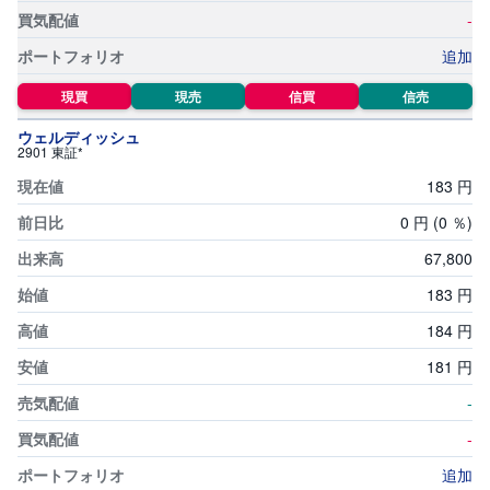
-
追加
現買
現売
信買
信売
ウェルディッシュ
2901 東証*
183
円
0
円
(0
％)
67,
800
183
円
184
円
181
円
-
-
追加