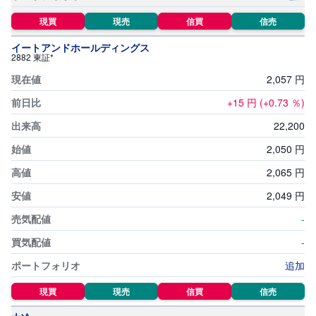
現買
現売
信買
信売
イートアンドホールディングス
2882 東証*
2,
057
円
+15
円
(+0.73
％)
22,
200
2,
050
円
2,
065
円
2,
049
円
-
-
追加
現買
現売
信買
信売