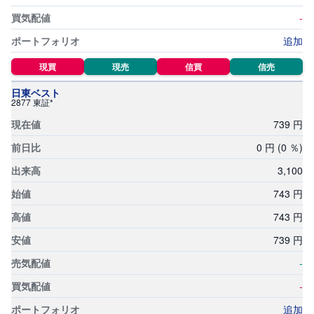
-
追加
現買
現売
信買
信売
日東ベスト
2877 東証*
739
円
0
円
(0
％)
3,
100
743
円
743
円
739
円
-
-
追加