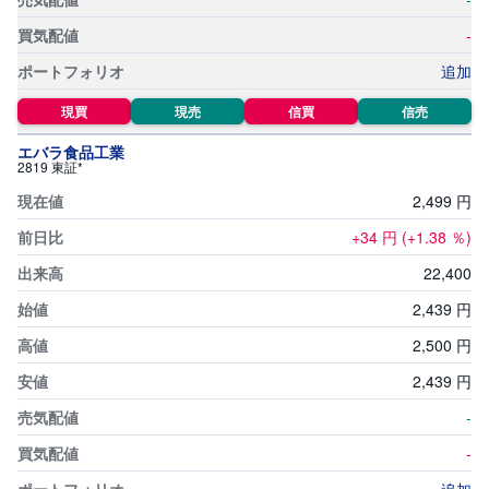
-
先
物
追加
・
オ
プ
現買
現売
信買
信売
シ
ョ
ン
エバラ食品工業
2819 東証*
商
2,
499
円
品
先
+34
円
(+1.38
％)
物
22,
400
金
2,
439
円
・
銀
・
2,
500
円
プ
ラ
2,
439
円
チ
ナ
-
外
-
貨
建
NE