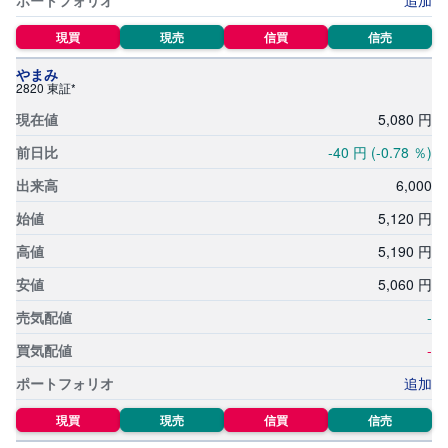
追加
M
W
M
F
現買
現売
信買
信売
やまみ
取
2820 東証*
引
所
5,
080
円
C
F
-40
円
(-0.78
％)
D
(
く
6,
000
り
っ
5,
120
円
く
株
3
5,
190
円
6
5)
5,
060
円
-
店
頭
-
C
F
D
追加
現買
現売
信買
信売
S
T(