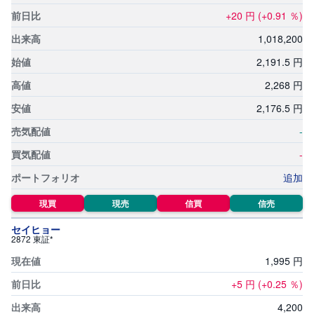
R
O
+20
円
(+0.91
％)
)
1,
018,
200
i
2,
191.5
円
D
e
C
2,
268
円
o
2,
176.5
円
-
-
追加
現買
現売
信買
信売
セイヒョー
2872 東証*
1,
995
円
+5
円
(+0.25
％)
4,
200