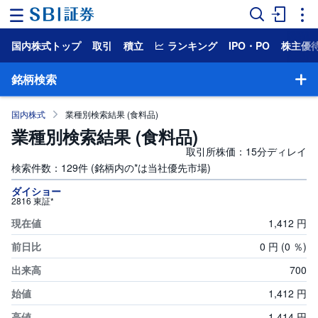
国内株式トップ
取引
積立
ランキング
IPO・PO
株主優
ホ
ー
ム
銘柄検索
マ
国内株式
業種別検索結果 (食料品)
ー
ケ
業種別検索結果 (食料品)
ッ
ト
取引所株価：15分ディレイ
検索件数：129件 (銘柄内の*は当社優先市場)
NISA
銘柄検索
ダイショー
2816 東証*
国
1,
412
円
株主優待検索
内
株
式
0
円
(0
％)
一般信用売り銘柄一覧
700
外
国
HYPER空売り銘柄一覧
1,
412
円
株
式
1,
414
円