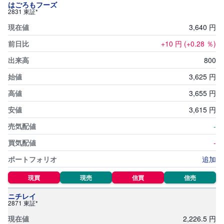
セ
はごろもフーズ
キ
2831 東証*
ュ
リ
3,
640
円
テ
ィ
+10
円
(+0.28
％)
・
ト
ー
800
ク
ン
3,
625
円
)
3,
655
円
S
3,
615
円
BI
ラ
ッ
-
プ
-
ロ
追加
ボ
ア
ド
現買
現売
信買
信売
(
R
ニチレイ
O
2871 東証*
B
O
P
2,
226.5
円