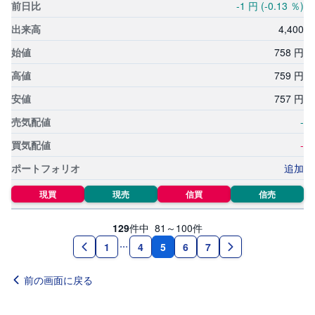
-1
円
(-0.13
％)
4,
400
758
円
759
円
757
円
-
-
追加
現買
現売
信買
信売
129
件中
81～100
件
5
1
4
6
7
前の画面に戻る