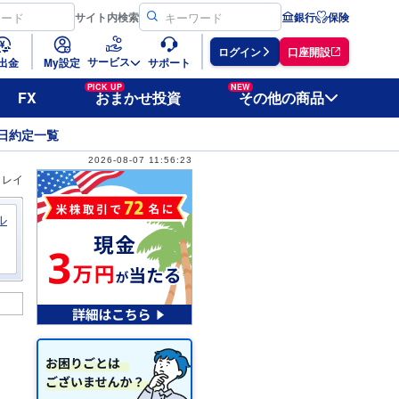
サイト
内検索
銀行
保険
ログイン
口座開設
サービス
出金
My設定
サポート
PICK UP
NEW
FX
おまかせ投資
その他の商品
日約定一覧
2026-08-07 11:56:23
ィレイ
ル