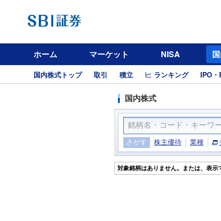
ホーム
マーケット
NISA
国
国内株式トップ
取引
積立
ランキング
IPO・
国内株式
さがす
株主優待
業種
対象銘柄はありません。または、表示