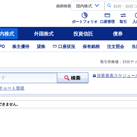
銘柄
検索
ポートフォリオ
口座管理
取引
入
内株式
外国株式
投資信託
債券
PO
株主優待
貸株
口座状況
保有銘柄
注文照会
当
取引所株価：15分デ
決算発表スケジュー
チャート形状
できません。