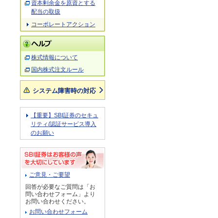
資本剰余金を原資とする
配当の取扱
コーポレートアクション
株式情報について
国内株式注文ルール
システム障害時の対応
【重要】SBI証券のセキュ
リティ/認証サービス導入
のお願い
ご意見・ご要望
回答が必要なご質問は「お
問い合わせフォーム」より
お問い合わせください。
お問い合わせフォーム