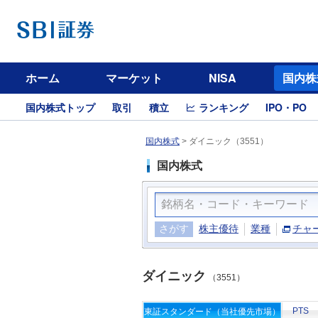
ホーム
マーケット
NISA
国内株
国内株式トップ
取引
積立
ランキング
IPO・PO
国内株式
>
ダイニック（3551）
国内株式
さがす
株主優待
業種
チャ
ダイニック
（3551）
PTS
東証スタンダード（当社優先市場）