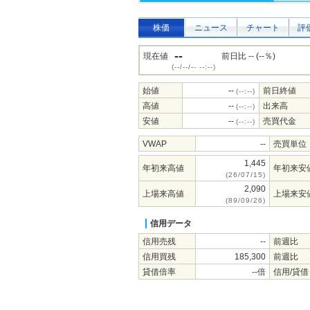
株価
ニュース
チャート
評
--
現在値
前日比 -- (--％)
(--/--/-- --:--)
始値
--
前日終値
(--:--)
高値
--
出来高
(--:--)
安値
--
売買代金
(--:--)
VWAP
--
売買単位
1,445
年初来高値
年初来安
(26/07/15)
2,090
上場来高値
上場来安
(89/09/26)
信用データ
信用売残
--
前週比
信用買残
185,300
前週比
貸借倍率
--倍
信用/貸借