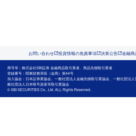
お問い合わせ
投資情報の免責事項
決算公告
金融商
商号等：株式会社SBI証券 金融商品取引業者、商品先物取引業者
登録番号：関東財務局長（金商）第44号
加入協会：日本証券業協会、一般社団法人金融先物取引業協会、一般社団法人
般社団法人日本暗号資産等取引業協会
© SBI SECURITIES Co., Ltd. ALL Rights Reserved.