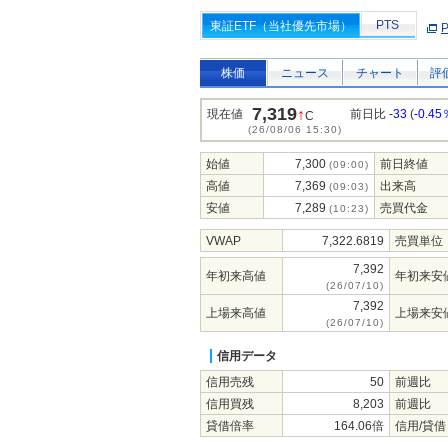
PTS
東証ETF（当社優先市場）
株価
ニュース
チャート
評
7,319
↑
現在値
前日比
-33
(
-0.45
C
(26/08/06 15:30)
始値
7,300
前日終値
(09:00)
高値
7,369
出来高
(09:03)
安値
7,289
売買代金
(10:23)
VWAP
7,322.6819
売買単位
7,392
年初来高値
年初来安
(26/07/10)
7,392
上場来高値
上場来安
(26/07/10)
信用データ
信用売残
50
前週比
信用買残
8,203
前週比
貸借倍率
164.06倍
信用/貸借