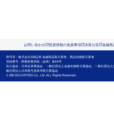
お問い合わせ
投資情報の免責事項
決算公告
金融商
商号等：株式会社SBI証券 金融商品取引業者、商品先物取引業者
登録番号：関東財務局長（金商）第44号
加入協会：日本証券業協会、一般社団法人金融先物取引業協会、一般社団法人
般社団法人日本暗号資産等取引業協会
© SBI SECURITIES Co., Ltd. ALL Rights Reserved.