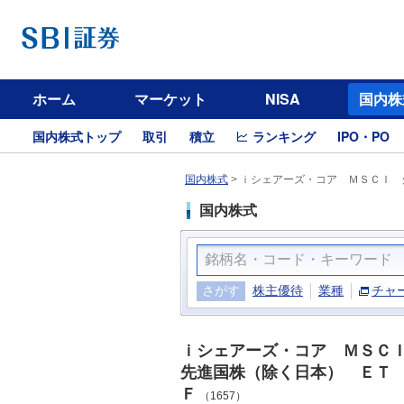
ホーム
マーケット
NISA
国内株
国内株式トップ
取引
積立
ランキング
IPO・PO
国内株式
>
ｉシェアーズ・コア ＭＳＣＩ 
国内株式
さがす
株主優待
業種
チャ
ｉシェアーズ・コア ＭＳ
先進国株（除く日本） ＥＴ
Ｆ
（1657）